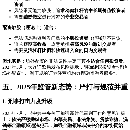
资者
风险承受能力较强，追求
稳健杠杆
的
中长期价值投资者
需要
融券做空
进行对冲的
专业交易者
配资炒股（理论上）适合
：
无法满足融资融券门槛的
小额投资者
（但强烈不建议）
追求
短期高收益
、愿意承担
极高风险
的
激进交易者
需要
灵活杠杆比例
和
快速出入金
的
日内交易者
但现实是
：场外配资的非法属性决定了其
不适合任何投资者
。
2024年3月，大连证监局发布风险提示，明确建议投资者"拒绝
场外配资"，"到正规的证券经营机构办理融资融券服务"。
五、2025年监管新态势：严打与规范并重
1. 刑事打击力度升级
2025年7月，《中共中央关于加强新时代审判工作的意见》提
出：
依法严惩操纵市场、内幕交易、非法集资、贷款诈骗、洗
钱等金融领域违法犯罪，加强金融领域非法中介乱象协同治