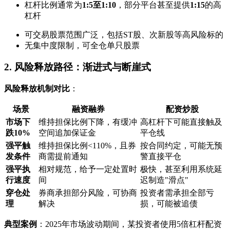
杠杆比例通常为
1:5至1:10
，部分平台甚至提供
1:15
的高
杠杆
可交易股票范围广泛，包括ST股、次新股等高风险标的
无集中度限制，可全仓单只股票
2. 风险释放路径：渐进式与断崖式
风险释放机制对比
：
场景
融资融券
配资炒股
市场下
维持担保比例下降，有缓冲
高杠杆下可能直接触及
跌10%
空间追加保证金
平仓线
强平触
维持担保比例<110%，且券
按合同约定，可能无预
发条件
商需提前通知
警直接平仓
强平执
相对规范，给予一定处置时
极快，甚至利用系统延
行速度
间
迟制造"滑点"
穿仓处
券商承担部分风险，可协商
投资者需承担全部亏
理
解决
损，可能被追债
典型案例
：2025年市场波动期间，某投资者使用5倍杠杆配资