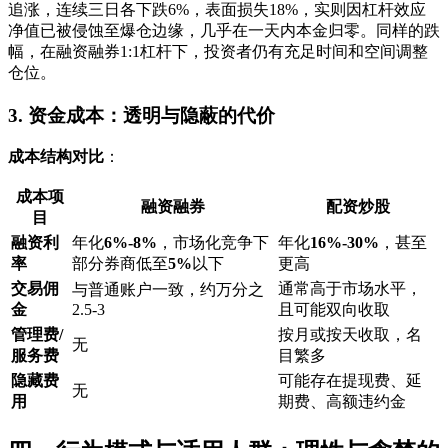
追涨，连续三日各下跌6%，表面损失18%，实则因杠杆效应
净值已被侵蚀至爆仓边缘，几乎在一天内本金归零。同样的跌
幅，在融资融券1:1杠杆下，投资者仍有充足时间和空间调整
仓位。
3. 资金成本：透明与隐蔽的代价
成本结构对比
：
成本项
融资融券
配资炒股
目
融资利
年化
6%-8%
，市场化竞争下
年化
16%-30%
，甚至
率
部分券商低至
5%
以下
更高
交易佣
通常高于市场水平，
与普通账户一致，约万分之
金
2.5-3
且可能双向收取
管理费/
按月或按天收取，名
无
服务费
目繁多
隐藏费
可能存在提现费、延
无
用
期费、高额违约金