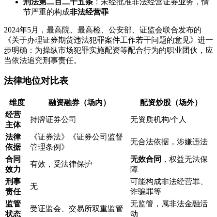
刑法第二百二十五条
：未经批准非法经营证券业务，情
节严重的构成
非法经营罪
2024年5月，最高院、最高检、公安部、证监会联合发布的
《关于办理证券期货违法犯罪案件工作若干问题的意见》进一
步明确：为操纵市场犯罪实施配资等配合行为的职业团伙，应
当依法追究刑事责任。
法律地位对比表
维度
融资融券（场内）
配资炒股（场外）
经营
持牌证券公司
无资质机构/个人
主体
法律
《证券法》《证券公司监督
无合法依据，涉嫌违法
依据
管理条例》
合同
无效合同
，权益无法保
有效，受法律保护
效力
障
刑事
可能构成非法经营罪、
无
责任
诈骗罪等
监管
无监管，属非法金融活
受证监会、交易所双重监管
状态
动