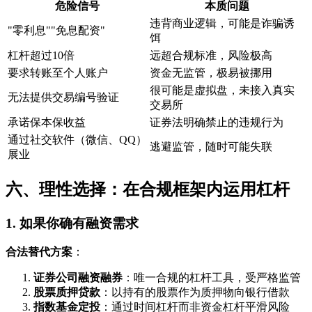
危险信号
本质问题
违背商业逻辑，可能是诈骗诱
"零利息""免息配资"
饵
杠杆超过10倍
远超合规标准，风险极高
要求转账至个人账户
资金无监管，极易被挪用
很可能是虚拟盘，未接入真实
无法提供交易编号验证
交易所
承诺保本保收益
证券法明确禁止的违规行为
通过社交软件（微信、QQ）
逃避监管，随时可能失联
展业
六、理性选择：在合规框架内运用杠杆
1. 如果你确有融资需求
合法替代方案
：
证券公司融资融券
：唯一合规的杠杆工具，受严格监管
股票质押贷款
：以持有的股票作为质押物向银行借款
指数基金定投
：通过时间杠杆而非资金杠杆平滑风险