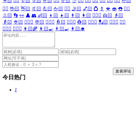
👊🏻
✊🏻
🤛🏻
🤜🏻
🤞🏻
✌🏻
🤘🏻
👌
👈🏻
👉🏻
👆🏻
👇🏻
☝🏻
✋🏻
🤚🏻
🖐🏻
🖖🏻
👋🏻
🤙🏻
💪🏻
🖕🏻
✍🏻
🤳🏻
💅🏻
💍
💄
💋
👄
👅
👂🏻
👃🏻
👣
👀
👤
👥
👶🏻
👦🏻
👧🏻
👨🏻
👩🏻
👱🏻‍♀️
👱🏻
👴🏻
👵🏻
👲🏻
👳🏻‍♀️
👳🏻
👮🏻‍♀️
👮🏻
👷🏻‍♀️
👷🏻
💂🏻‍♀️
💂🏻
🕵🏻‍♀️
🕵🏻
👩🏻‍⚕️
👨🏻‍⚕️
👩🏻‍🌾
👩🏻‍🍳
👨🏻‍🍳
👩🏻‍🎓
今日热门
1