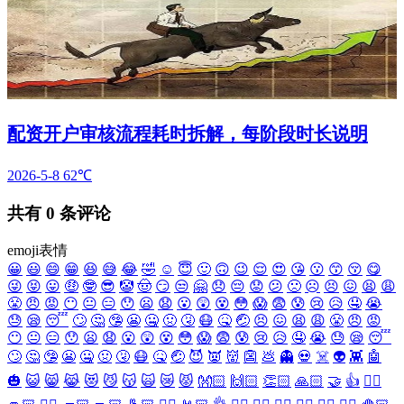
配资开户审核流程耗时拆解，每阶段时长说明
2026-5-8
62℃
共有
0
条评论
emoji表情
😀
😃
😄
😁
😆
😅
😂
🤣
☺️
😇
🙂
🙃
😉
😌
😍
😘
😗
😙
😚
😋
😜
😝
😛
🤑
🤓
😎
🤡
🤠
😏
😒
🤗
😞
😔
😟
😕
🙁
☹️
😣
😖
😫
😩
😤
😠
😡
😶
😐
😑
😯
😦
😧
😮
😲
😵
😳
😱
😨
😰
😢
😥
🤤
😭
😓
😪
😴
🙄
🤔
🤥
😬
🤐
🤢
🤧
😷
🤒
🤕
😣
😖
😫
😩
😤
😠
😡
😶
😐
😑
😯
😦
😧
😮
😲
😵
😳
😱
😨
😰
😢
😥
🤤
😭
😓
😪
😴
🙄
🤔
🤥
😬
🤐
🤢
🤧
😷
🤒
🤕
😈
👿
👹
👺
💩
👻
💀
☠️
👽
👾
🤖
🎃
😺
😸
😹
😻
😼
😽
🙀
😿
😾
👐🏻
🙌🏻
👏🏻
🙏🏻
🤝
👍
👎🏻