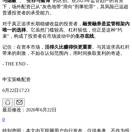
与隐蔽"
、
"生存与赌博"
的区别。在2025年监管趋严的背景
下，场外配资已从"灰色地带"滑向"刑事犯罪"，其风险已远超
普通投资者的承受能力。
对于真正追求长期稳健收益的投资者，
融资融券是监管框架内
唯一的选择
。它虽然门槛较高、杠杆较低，但正是这种"约
束"，构成了投资者在市场波动中的
生存底线
。
记住：在资本市场，
活得久比赚得快更重要
。与其追求高杠杆
带来的刺激，不如在认知范围内，用时间换取复利的奇迹。
- THE END -
申宝策略配资
6月22日17:23
最后修改：2026年6月22日
0
特别声明：本文由互联网用户自行发布，仅供参考，不作为投