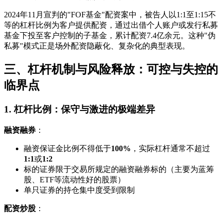
2024年11月宣判的"FOF基金"配资案中，被告人以1:1至1:15不
等的杠杆比例为客户提供配资，通过出借个人账户或发行私募
基金下投至客户控制的子基金，累计配资7.4亿余元。这种"伪
私募"模式正是场外配资隐蔽化、复杂化的典型表现。
三、杠杆机制与风险释放：可控与失控的
临界点
1. 杠杆比例：保守与激进的极端差异
融资融券
：
融资保证金比例不得低于
100%
，实际杠杆通常不超过
1:1
或
1:2
标的证券限于交易所规定的融资融券标的（主要为蓝筹
股、ETF等流动性好的股票）
单只证券的持仓集中度受到限制
配资炒股
：