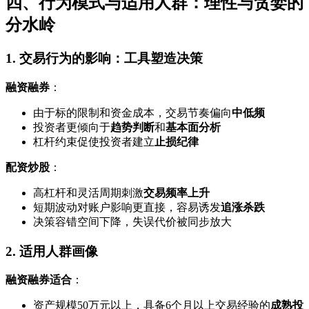
四、行为模式与适用人群：理性与贪婪的
分水岭
1. 交易行为的影响：工具塑造决策
融资融券
：
由于标的限制和资金成本，交易节奏偏向
中低频
投资者更倾向于
趋势判断
和
基本面分析
杠杆约束促使投资者建立
止损纪律
配资炒股
：
高杠杆和灵活周期刺激
交易频率上升
短期波动对账户影响更直接，容易诱发
追涨杀跌
决策容错空间下降，失误代价被同步放大
2. 适用人群画像
融资融券适合
：
资产规模50万元以上，具备6个月以上交易经验的
成熟投