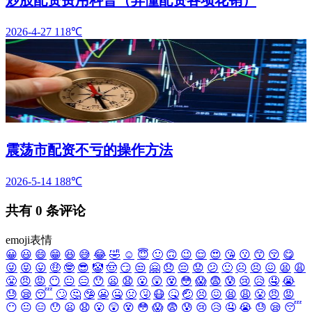
2026-4-27
118℃
震荡市配资不亏的操作方法
2026-5-14
188℃
共有
0
条评论
emoji表情
😀
😃
😄
😁
😆
😅
😂
🤣
☺️
😇
🙂
🙃
😉
😌
😍
😘
😗
😙
😚
😋
😜
😝
😛
🤑
🤓
😎
🤡
🤠
😏
😒
🤗
😞
😔
😟
😕
🙁
☹️
😣
😖
😫
😩
😤
😠
😡
😶
😐
😑
😯
😦
😧
😮
😲
😵
😳
😱
😨
😰
😢
😥
🤤
😭
😓
😪
😴
🙄
🤔
🤥
😬
🤐
🤢
🤧
😷
🤒
🤕
😣
😖
😫
😩
😤
😠
😡
😶
😐
😑
😯
😦
😧
😮
😲
😵
😳
😱
😨
😰
😢
😥
🤤
😭
😓
😪
😴