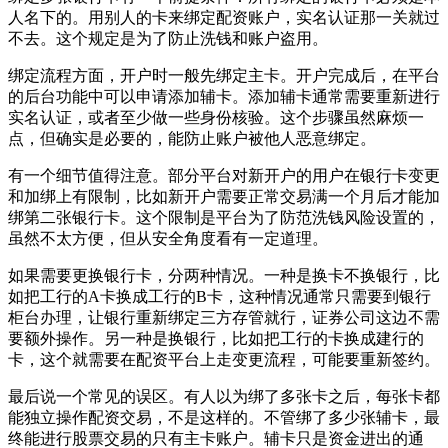
人名下的。用别人的卡来绑定配资账户，实名认证那一关就过
不去。这个规定是为了防止洗钱和账户盗用。
绑定流程方面，开户时一般先绑定主卡。开户完成后，在平台
的后台功能中可以申请添加辅卡。添加辅卡通常需要重新进行
实名认证，或者至少做一些身份核验。这个步骤虽然麻烦一
点，但确实是必要的，能防止账户被他人恶意绑定。
有一个细节值得注意。部分平台对新开户的用户在银行卡变更
和加绑上有限制，比如新开户需要正常交易满一个月后才能加
绑第二张银行卡。这个限制是平台为了防范洗钱风险设置的，
虽然不太方便，但从安全角度看有一定道理。
如果需要更换银行卡，分两种情况。一种是换卡不换银行，比
如把工行的A卡换成工行的B卡，这种情况通常只需要到银行
柜台办理，让银行重新绑定三方存管就行，证券公司这边不需
要额外操作。另一种是换银行，比如把工行的卡换成建行的
卡，这个就需要在配资平台上走变更流程，可能要重新签约。
最后说一个常见的误区。有人以为绑了多张卡之后，每张卡都
能独立操作配资交易，不是这样的。不管绑了多少张辅卡，最
终能进行股票交易的只有主卡账户。辅卡只是资金进出的通