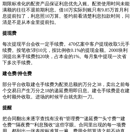
期限标准化的配资产品保证利息优先入账。配资使用时间未能
满额的往往不退前期利息。借10万实际到账只有9.85万首月利
息提前扣了，利息照10万算。签约前看清楚利息扣款时间，问
清是不是从本金里提前扣。
提现费
每次提现平台会收一定手续费。470亿案中客户提现收取5元手
续费。按笔收5到10元，按比例收0.1%的提现金额。2000块利
润提出来手续费扣20块，占本金的1%。每月集中提现一次省
下多次手续费。
建仓费/持仓费
部分平台收取建仓手续费为配资总额的万分之38，卖出之前每
个交易日产生万分之18的递延费用即日息。建仓手续费是在建
仓时额外收取。进场的时候平台就先割一刀。
提醒
把合同翻出来逐字查找有没有“管理费”“递延费”“头寸费”“建
仓费”“隔夜费”“利息预收”这些字眼。合同里出现的每一项费
用，都列出一张表按标准算一遍。费用全部算清之前不动真