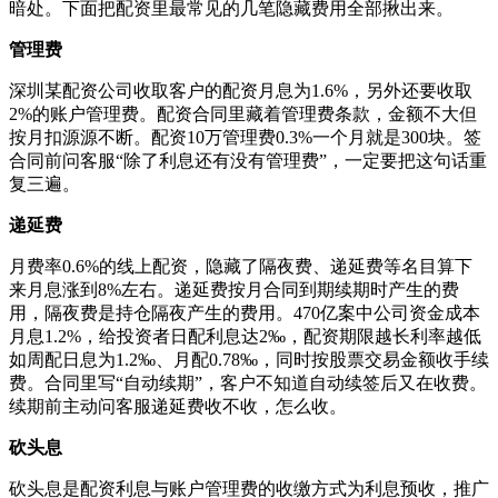
暗处。下面把配资里最常见的几笔隐藏费用全部揪出来。
管理费
深圳某配资公司收取客户的配资月息为1.6%，另外还要收取
2%的账户管理费。配资合同里藏着管理费条款，金额不大但
按月扣源源不断。配资10万管理费0.3%一个月就是300块。签
合同前问客服“除了利息还有没有管理费”，一定要把这句话重
复三遍。
递延费
月费率0.6%的线上配资，隐藏了隔夜费、递延费等名目算下
来月息涨到8%左右。递延费按月合同到期续期时产生的费
用，隔夜费是持仓隔夜产生的费用。470亿案中公司资金成本
月息1.2%，给投资者日配利息达2‰，配资期限越长利率越低
如周配日息为1.2‰、月配0.78‰，同时按股票交易金额收手续
费。合同里写“自动续期”，客户不知道自动续签后又在收费。
续期前主动问客服递延费收不收，怎么收。
砍头息
砍头息是配资利息与账户管理费的收缴方式为利息预收，推广