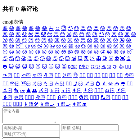
共有
0
条评论
emoji表情
😀
😃
😄
😁
😆
😅
😂
🤣
☺️
😇
🙂
🙃
😉
😌
😍
😘
😗
😙
😚
😋
😜
😝
😛
🤑
🤓
😎
🤡
🤠
😏
😒
🤗
😞
😔
😟
😕
🙁
☹️
😣
😖
😫
😩
😤
😠
😡
😶
😐
😑
😯
😦
😧
😮
😲
😵
😳
😱
😨
😰
😢
😥
🤤
😭
😓
😪
😴
🙄
🤔
🤥
😬
🤐
🤢
🤧
😷
🤒
🤕
😣
😖
😫
😩
😤
😠
😡
😶
😐
😑
😯
😦
😧
😮
😲
😵
😳
😱
😨
😰
😢
😥
🤤
😭
😓
😪
😴
🙄
🤔
🤥
😬
🤐
🤢
🤧
😷
🤒
🤕
😈
👿
👹
👺
💩
👻
💀
☠️
👽
👾
🤖
🎃
😺
😸
😹
😻
😼
😽
🙀
😿
😾
👐🏻
🙌🏻
👏🏻
🙏🏻
🤝
👍
👎🏻
👊🏻
✊🏻
🤛🏻
🤜🏻
🤞🏻
✌🏻
🤘🏻
👌
👈🏻
👉🏻
👆🏻
👇🏻
☝🏻
✋🏻
🤚🏻
🖐🏻
🖖🏻
👋🏻
🤙🏻
💪🏻
🖕🏻
✍🏻
🤳🏻
💅🏻
💍
💄
💋
👄
👅
👂🏻
👃🏻
👣
👀
👤
👥
👶🏻
👦🏻
👧🏻
👨🏻
👩🏻
👱🏻‍♀️
👱🏻
👴🏻
👵🏻
👲🏻
👳🏻‍♀️
👳🏻
👮🏻‍♀️
👮🏻
👷🏻‍♀️
👷🏻
💂🏻‍♀️
💂🏻
🕵🏻‍♀️
🕵🏻
👩🏻‍⚕️
👨🏻‍⚕️
👩🏻‍🌾
👩🏻‍🍳
👨🏻‍🍳
👩🏻‍🎓