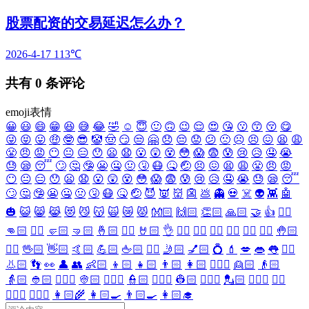
股票配资的交易延迟怎么办？
2026-4-17
113℃
共有
0
条评论
emoji表情
😀
😃
😄
😁
😆
😅
😂
🤣
☺️
😇
🙂
🙃
😉
😌
😍
😘
😗
😙
😚
😋
😜
😝
😛
🤑
🤓
😎
🤡
🤠
😏
😒
🤗
😞
😔
😟
😕
🙁
☹️
😣
😖
😫
😩
😤
😠
😡
😶
😐
😑
😯
😦
😧
😮
😲
😵
😳
😱
😨
😰
😢
😥
🤤
😭
😓
😪
😴
🙄
🤔
🤥
😬
🤐
🤢
🤧
😷
🤒
🤕
😣
😖
😫
😩
😤
😠
😡
😶
😐
😑
😯
😦
😧
😮
😲
😵
😳
😱
😨
😰
😢
😥
🤤
😭
😓
😪
😴
🙄
🤔
🤥
😬
🤐
🤢
🤧
😷
🤒
🤕
😈
👿
👹
👺
💩
👻
💀
☠️
👽
👾
🤖
🎃
😺
😸
😹
😻
😼
😽
🙀
😿
😾
👐🏻
🙌🏻
👏🏻
🙏🏻
🤝
👍
👎🏻
👊🏻
✊🏻
🤛🏻
🤜🏻
🤞🏻
✌🏻
🤘🏻
👌
👈🏻
👉🏻
👆🏻
👇🏻
☝🏻
✋🏻
🤚🏻
🖐🏻
🖖🏻
👋🏻
🤙🏻
💪🏻
🖕🏻
✍🏻
🤳🏻
💅🏻
💍
💄
💋
👄
👅
👂🏻
👃🏻
👣
👀
👤
👥
👶🏻
👦🏻
👧🏻
👨🏻
👩🏻
👱🏻‍♀️
👱🏻
👴🏻
👵🏻
👲🏻
👳🏻‍♀️
👳🏻
👮🏻‍♀️
👮🏻
👷🏻‍♀️
👷🏻
💂🏻‍♀️
💂🏻
🕵🏻‍♀️
🕵🏻
👩🏻‍⚕️
👨🏻‍⚕️
👩🏻‍🌾
👩🏻‍🍳
👨🏻‍🍳
👩🏻‍🎓