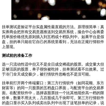
挂单测试是验证平台实盘属性最直观的方法。原理很简单：真
实券商会把所有交易意愿推送到交易所系统，撮合中心会将委
托单按价格优先原则插入到五档或十档队列中。如果平台是假
盘，挂的单只能在它自己的系统里看到，无法在正规行情软件
上显现。
测试前的准备工作
选一只流动性适中但又不是全日成交稀疏的股票。成交量大但
足够活跃的股票，单子很快被吃掉，挂单测试看不出效果。过
于冷门全天成交极少，被行情软件忽略也不是没可能。
挂单前打开两个终端窗口：第三方行情软件（如同花顺、东方
财富等）的同一只股票的五档盘口界面，与配资平台的交易界
面。在配资软件中，选择该股票挂一个比其他现价高一档的限
价单，数量不用太大，几百股或几千块即可。第三方行情软件
的盘口显示买入队列或卖出队列中出现了这笔挂单的记录，说