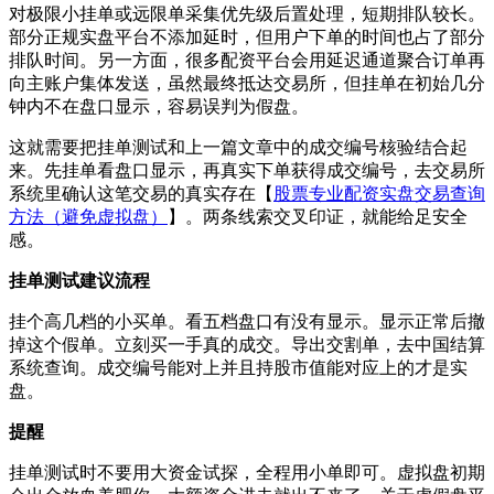
对极限小挂单或远限单采集优先级后置处理，短期排队较长。
部分正规实盘平台不添加延时，但用户下单的时间也占了部分
排队时间。另一方面，很多配资平台会用延迟通道聚合订单再
向主账户集体发送，虽然最终抵达交易所，但挂单在初始几分
钟内不在盘口显示，容易误判为假盘。
这就需要把挂单测试和上一篇文章中的成交编号核验结合起
来。先挂单看盘口显示，再真实下单获得成交编号，去交易所
系统里确认这笔交易的真实存在【
股票专业配资实盘交易查询
方法（避免虚拟盘）
】。两条线索交叉印证，就能给足安全
感。
挂单测试建议流程
挂个高几档的小买单。看五档盘口有没有显示。显示正常后撤
掉这个假单。立刻买一手真的成交。导出交割单，去中国结算
系统查询。成交编号能对上并且持股市值能对应上的才是实
盘。
提醒
挂单测试时不要用大资金试探，全程用小单即可。虚拟盘初期