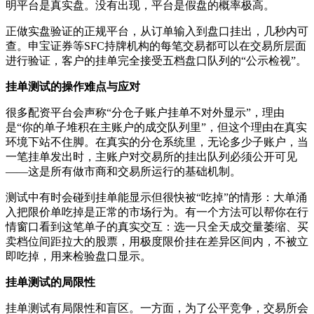
明平台是真实盘。没有出现，平台是假盘的概率极高。
正做实盘验证的正规平台，从订单输入到盘口挂出，几秒内可
查。申宝证券等SFC持牌机构的每笔交易都可以在交易所层面
进行验证，客户的挂单完全接受五档盘口队列的“公示检视”。
挂单测试的操作难点与应对
很多配资平台会声称“分仓子账户挂单不对外显示”，理由
是“你的单子堆积在主账户的成交队列里”，但这个理由在真实
环境下站不住脚。在真实的分仓系统里，无论多少子账户，当
一笔挂单发出时，主账户对交易所的挂出队列必须公开可见
——这是所有做市商和交易所运行的基础机制。
测试中有时会碰到挂单能显示但很快被“吃掉”的情形：大单涌
入把限价单吃掉是正常的市场行为。有一个方法可以帮你在行
情窗口看到这笔单子的真实交互：选一只全天成交量萎缩、买
卖档位间距拉大的股票，用极度限价挂在差异区间内，不被立
即吃掉，用来检验盘口显示。
挂单测试的局限性
挂单测试有局限性和盲区。一方面，为了公平竞争，交易所会