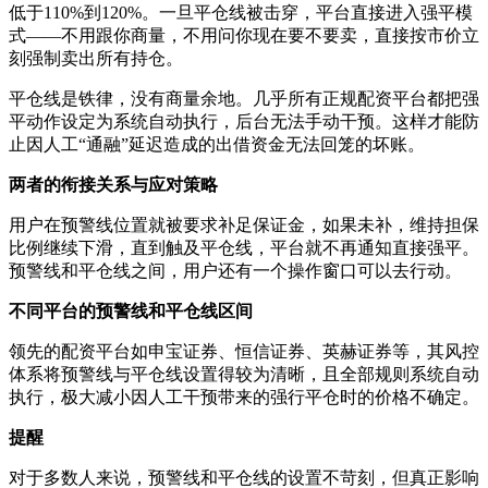
低于110%到120%。一旦平仓线被击穿，平台直接进入强平模
式——不用跟你商量，不用问你现在要不要卖，直接按市价立
刻强制卖出所有持仓。
平仓线是铁律，没有商量余地。几乎所有正规配资平台都把强
平动作设定为系统自动执行，后台无法手动干预。这样才能防
止因人工“通融”延迟造成的出借资金无法回笼的坏账。
两者的衔接关系与应对策略
用户在预警线位置就被要求补足保证金，如果未补，维持担保
比例继续下滑，直到触及平仓线，平台就不再通知直接强平。
预警线和平仓线之间，用户还有一个操作窗口可以去行动。
不同平台的预警线和平仓线区间
领先的配资平台如申宝证券、恒信证券、英赫证券等，其风控
体系将预警线与平仓线设置得较为清晰，且全部规则系统自动
执行，极大减小因人工干预带来的强行平仓时的价格不确定。
提醒
对于多数人来说，预警线和平仓线的设置不苛刻，但真正影响