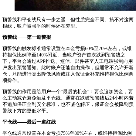
预警线和平仓线只有一步之遥，但性质完全不同。搞不对这两
根线，账户被强平的时候还在梦里。
预警线——第一道警报
预警线的触发标准通常设置在本金亏损60%至70%左右，或维
持担保比例降至140%附近。当账户资产首次跌到预警线之
下，平台会通过APP推送、短信、邮件甚至人工电话强制向用
户发出预警通知。此时账户还能自由操作，但通常不允许开新
仓，只能进行卖出降低风险或注入保证金补充维持担保比例两
项操作。
预警线的作用是给用户一个“最后的机会”：要么追加资金，要
么主动减仓避免触及平仓线。通常在跌破预警线后24小时内若
不追加保证金到安全标准，也不减仓解压，保证金会被降到预
警线下方的更低水平。
平仓线——最后一道红线
平仓线通常设置在本金亏损75%至80%左右，或维持担保比例