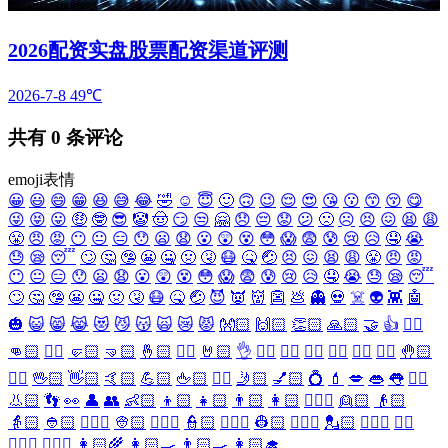
2026配资实盘股票配资渠道评测
2026-7-8
49℃
共有
0
条评论
emoji表情
😀
😃
😄
😁
😆
😅
😂
🤣
☺️
😇
🙂
🙃
😉
😌
😍
😘
😗
😙
😚
😋
😜
😝
😛
🤑
🤓
😎
🤡
🤠
😏
😒
🤗
😞
😔
😟
😕
🙁
☹️
😣
😖
😫
😩
😤
😠
😡
😶
😐
😑
😯
😦
😧
😮
😲
😵
😳
😱
😨
😰
😢
😥
🤤
😭
😓
😪
😴
🙄
🤔
🤥
😬
🤐
🤢
🤧
😷
🤒
🤕
😣
😖
😫
😩
😤
😠
😡
😶
😐
😑
😯
😦
😧
😮
😲
😵
😳
😱
😨
😰
😢
😥
🤤
😭
😓
😪
😴
🙄
🤔
🤥
😬
🤐
🤢
🤧
😷
🤒
🤕
😈
👿
👹
👺
💩
👻
💀
☠️
👽
👾
🤖
🎃
😺
😸
😹
😻
😼
😽
🙀
😿
😾
👐🏻
🙌🏻
👏🏻
🙏🏻
🤝
👍
👎🏻
👊🏻
✊🏻
🤛🏻
🤜🏻
🤞🏻
✌🏻
🤘🏻
👌
👈🏻
👉🏻
👆🏻
👇🏻
☝🏻
✋🏻
🤚🏻
🖐🏻
🖖🏻
👋🏻
🤙🏻
💪🏻
🖕🏻
✍🏻
🤳🏻
💅🏻
💍
💄
💋
👄
👅
👂🏻
👃🏻
👣
👀
👤
👥
👶🏻
👦🏻
👧🏻
👨🏻
👩🏻
👱🏻‍♀️
👱🏻
👴🏻
👵🏻
👲🏻
👳🏻‍♀️
👳🏻
👮🏻‍♀️
👮🏻
👷🏻‍♀️
👷🏻
💂🏻‍♀️
💂🏻
🕵🏻‍♀️
🕵🏻
👩🏻‍⚕️
👨🏻‍⚕️
👩🏻‍🌾
👩🏻‍🍳
👨🏻‍🍳
👩🏻‍🎓