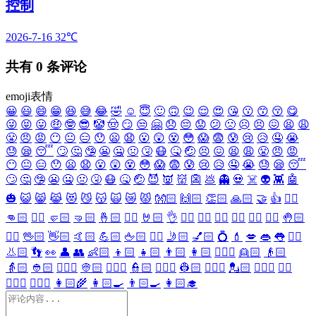
控制
2026-7-16
32℃
共有
0
条评论
emoji表情
😀
😃
😄
😁
😆
😅
😂
🤣
☺️
😇
🙂
🙃
😉
😌
😍
😘
😗
😙
😚
😋
😜
😝
😛
🤑
🤓
😎
🤡
🤠
😏
😒
🤗
😞
😔
😟
😕
🙁
☹️
😣
😖
😫
😩
😤
😠
😡
😶
😐
😑
😯
😦
😧
😮
😲
😵
😳
😱
😨
😰
😢
😥
🤤
😭
😓
😪
😴
🙄
🤔
🤥
😬
🤐
🤢
🤧
😷
🤒
🤕
😣
😖
😫
😩
😤
😠
😡
😶
😐
😑
😯
😦
😧
😮
😲
😵
😳
😱
😨
😰
😢
😥
🤤
😭
😓
😪
😴
🙄
🤔
🤥
😬
🤐
🤢
🤧
😷
🤒
🤕
😈
👿
👹
👺
💩
👻
💀
☠️
👽
👾
🤖
🎃
😺
😸
😹
😻
😼
😽
🙀
😿
😾
👐🏻
🙌🏻
👏🏻
🙏🏻
🤝
👍
👎🏻
👊🏻
✊🏻
🤛🏻
🤜🏻
🤞🏻
✌🏻
🤘🏻
👌
👈🏻
👉🏻
👆🏻
👇🏻
☝🏻
✋🏻
🤚🏻
🖐🏻
🖖🏻
👋🏻
🤙🏻
💪🏻
🖕🏻
✍🏻
🤳🏻
💅🏻
💍
💄
💋
👄
👅
👂🏻
👃🏻
👣
👀
👤
👥
👶🏻
👦🏻
👧🏻
👨🏻
👩🏻
👱🏻‍♀️
👱🏻
👴🏻
👵🏻
👲🏻
👳🏻‍♀️
👳🏻
👮🏻‍♀️
👮🏻
👷🏻‍♀️
👷🏻
💂🏻‍♀️
💂🏻
🕵🏻‍♀️
🕵🏻
👩🏻‍⚕️
👨🏻‍⚕️
👩🏻‍🌾
👩🏻‍🍳
👨🏻‍🍳
👩🏻‍🎓