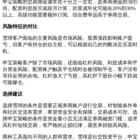
申宝策略的交易佣金通常在千分之一左右，是券商佣金的3到5
倍。配资利息按天或按月计算，折算成年化可能在20%到30%
以上。高级功能需要额外订阅。综合费率远高于券商交易。
风险特征的对比
雪球客户面临的主要风险是市场风险。股票涨跌影响账户盈
亏，但客户有持仓的自主权，可以根据自己的判断决定买卖时
机。
申宝策略客户除了市场风险，还面临杠杆风险、利息成本和平
台资金风险。配资账户触及平仓线时会被强制平仓，客户没有
等待反弹的余地。杠杆放大了亏损，高杠杆下股价小幅下跌就
可能爆仓。
选择建议
选择雪球的条件是需要正规券商账户进行交易，对智能条件单
和社区交流有需求，希望资金安全有保障，交易成本可控。选
择申宝策略的条件是资金量小且无法满足券商融资门槛，追求
高杠杆短线交易，有严格的止损纪律，愿意承担较高风险。
两种工具面向不同的人群和需求。雪球是社交投资平台，申宝