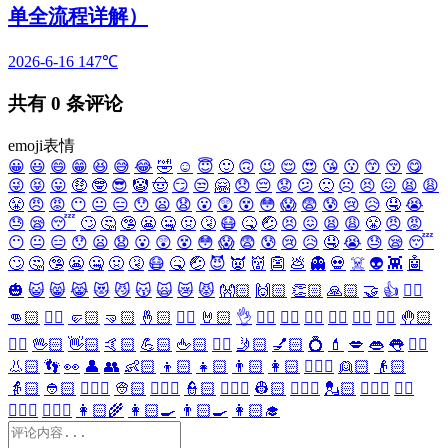
单全流程详解）
2026-6-16
147℃
共有
0
条评论
emoji表情
😀
😃
😄
😁
😆
😅
😂
🤣
☺️
😇
🙂
🙃
😉
😌
😍
😘
😗
😙
😚
😋
😜
😝
😛
🤑
🤓
😎
🤡
🤠
😏
😒
🤗
😞
😔
😟
😕
🙁
☹️
😣
😖
😫
😩
😤
😠
😡
😶
😐
😑
😯
😦
😧
😮
😲
😵
😳
😱
😨
😰
😢
😥
🤤
😭
😓
😪
😴
🙄
🤔
🤥
😬
🤐
🤢
🤧
😷
🤒
🤕
😣
😖
😫
😩
😤
😠
😡
😶
😐
😑
😯
😦
😧
😮
😲
😵
😳
😱
😨
😰
😢
😥
🤤
😭
😓
😪
😴
🙄
🤔
🤥
😬
🤐
🤢
🤧
😷
🤒
🤕
😈
👿
👹
👺
💩
👻
💀
☠️
👽
👾
🤖
🎃
😺
😸
😹
😻
😼
😽
🙀
😿
😾
👐🏻
🙌🏻
👏🏻
🙏🏻
🤝
👍
👎🏻
👊🏻
✊🏻
🤛🏻
🤜🏻
🤞🏻
✌🏻
🤘🏻
👌
👈🏻
👉🏻
👆🏻
👇🏻
☝🏻
✋🏻
🤚🏻
🖐🏻
🖖🏻
👋🏻
🤙🏻
💪🏻
🖕🏻
✍🏻
🤳🏻
💅🏻
💍
💄
💋
👄
👅
👂🏻
👃🏻
👣
👀
👤
👥
👶🏻
👦🏻
👧🏻
👨🏻
👩🏻
👱🏻‍♀️
👱🏻
👴🏻
👵🏻
👲🏻
👳🏻‍♀️
👳🏻
👮🏻‍♀️
👮🏻
👷🏻‍♀️
👷🏻
💂🏻‍♀️
💂🏻
🕵🏻‍♀️
🕵🏻
👩🏻‍⚕️
👨🏻‍⚕️
👩🏻‍🌾
👩🏻‍🍳
👨🏻‍🍳
👩🏻‍🎓