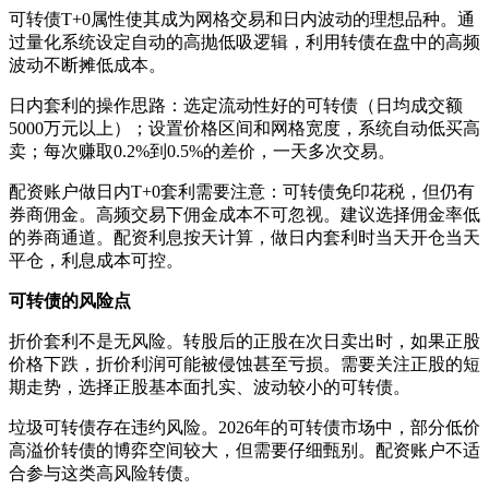
可转债T+0属性使其成为网格交易和日内波动的理想品种。通
过量化系统设定自动的高抛低吸逻辑，利用转债在盘中的高频
波动不断摊低成本。
日内套利的操作思路：选定流动性好的可转债（日均成交额
5000万元以上）；设置价格区间和网格宽度，系统自动低买高
卖；每次赚取0.2%到0.5%的差价，一天多次交易。
配资账户做日内T+0套利需要注意：可转债免印花税，但仍有
券商佣金。高频交易下佣金成本不可忽视。建议选择佣金率低
的券商通道。配资利息按天计算，做日内套利时当天开仓当天
平仓，利息成本可控。
可转债的风险点
折价套利不是无风险。转股后的正股在次日卖出时，如果正股
价格下跌，折价利润可能被侵蚀甚至亏损。需要关注正股的短
期走势，选择正股基本面扎实、波动较小的可转债。
垃圾可转债存在违约风险。2026年的可转债市场中，部分低价
高溢价转债的博弈空间较大，但需要仔细甄别。配资账户不适
合参与这类高风险转债。