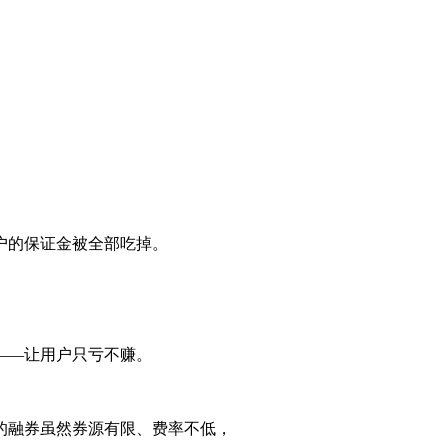
户的保证金被全部吃掉。
——让用户只亏不赚。
的融券虽然券源有限、费率不低，