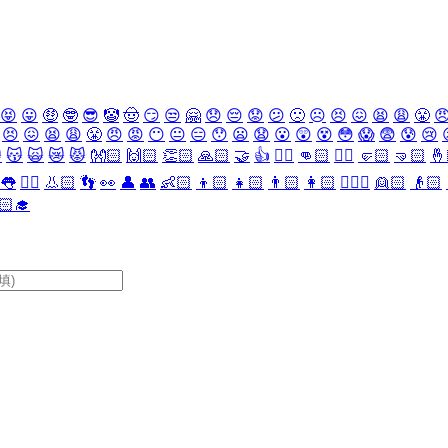
😝
😛
🤑
🤓
😎
🤡
🤠
😏
😒
🤗
😞
😔
😟
😕
🙁
☹️
😣
😖
😫
😩
😤

😣
😖
😫
😩
😤
😠
😡
😶
😐
😑
😯
😦
😧
😮
😲
😵
😳
😱
😨
😰
😢

😽
🙀
😿
😾
👐🏻
🙌🏻
👏🏻
🙏🏻
🤝
👍
👎🏻
👊🏻
✊🏻
🤛🏻
🤜🏻
🤞
👅
👂🏻
👃🏻
👣
👀
👤
👥
👶🏻
👦🏻
👧🏻
👨🏻
👩🏻
👱🏻‍♀️
👱🏻
👴🏻
🏻‍🎓