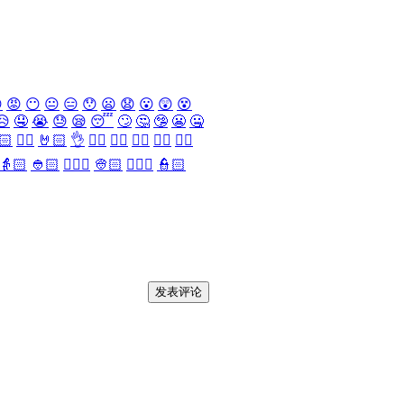

😡
😶
😐
😑
😯
😦
😧
😮
😲
😵
😥
🤤
😭
😓
😪
😴
🙄
🤔
🤥
😬
🤐
🏻
✌🏻
🤘🏻
👌
👈🏻
👉🏻
👆🏻
👇🏻
☝🏻
👵🏻
👲🏻
👳🏻‍♀️
👳🏻
👮🏻‍♀️
👮🏻