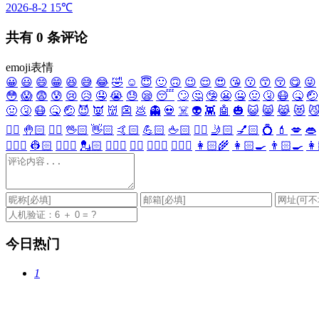
2026-8-2
15℃
共有
0
条评论
emoji表情
😀
😃
😄
😁
😆
😅
😂
🤣
☺️
😇
🙂
🙃
😉
😌
😍
😘
😗
😙
😚
😋
😜
😳
😱
😨
😰
😢
😥
🤤
😭
😓
😪
😴
🙄
🤔
🤥
😬
🤐
🤢
🤧
😷
🤒
🤕
🤢
🤧
😷
🤒
🤕
😈
👿
👹
👺
💩
👻
💀
☠️
👽
👾
🤖
🎃
😺
😸
😹
😻

✋🏻
🤚🏻
🖐🏻
🖖🏻
👋🏻
🤙🏻
💪🏻
🖕🏻
✍🏻
🤳🏻
💅🏻
💍
💄
💋
👄
👷🏻‍♀️
👷🏻
💂🏻‍♀️
💂🏻
🕵🏻‍♀️
🕵🏻
👩🏻‍⚕️
👨🏻‍⚕️
👩🏻‍🌾
👩🏻‍🍳
👨🏻‍🍳
👩
今日热门
1