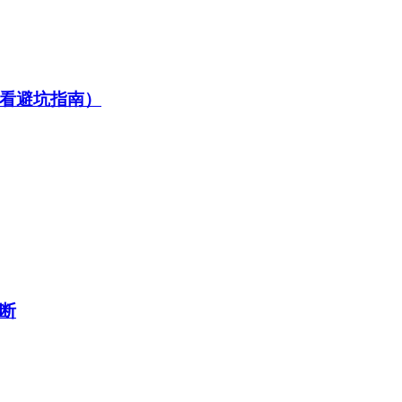
看避坑指南）
断