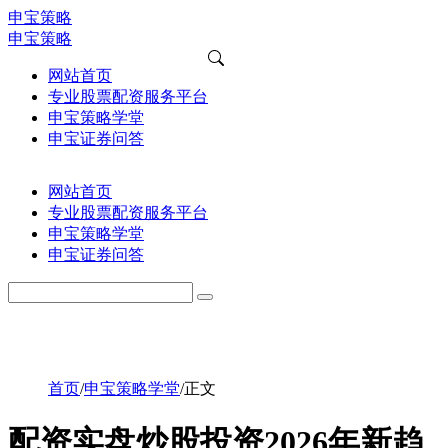
申宝策略
申宝策略
网站首页
专业股票配资服务平台
申宝策略学堂
申宝证券问答
网站首页
专业股票配资服务平台
申宝策略学堂
申宝证券问答
首页
/
申宝策略学堂
/
正文
配资实盘炒股投资2026年新趋