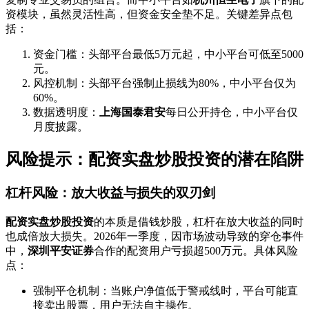
资模块，虽然灵活性高，但资金安全垫不足。关键差异点包
括：
资金门槛：头部平台最低5万元起，中小平台可低至5000
元。
风控机制：头部平台强制止损线为80%，中小平台仅为
60%。
数据透明度：
上海国泰君安
每日公开持仓，中小平台仅
月度披露。
风险提示：配资实盘炒股投资的潜在陷阱
杠杆风险：放大收益与损失的双刃剑
配资实盘炒股投资
的本质是借钱炒股，杠杆在放大收益的同时
也成倍放大损失。2026年一季度，因市场波动导致的穿仓事件
中，
深圳平安证券
合作的配资用户亏损超500万元。具体风险
点：
强制平仓机制：当账户净值低于警戒线时，平台可能直
接卖出股票，用户无法自主操作。