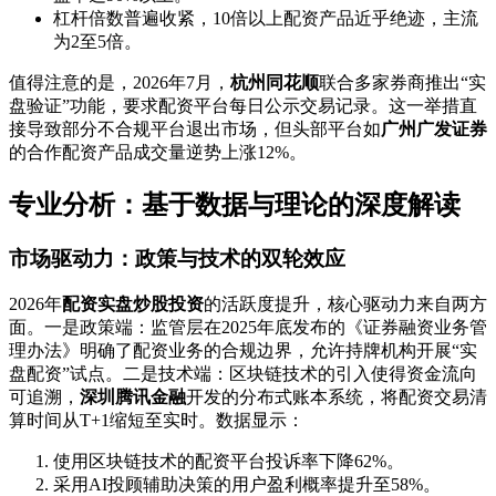
杠杆倍数普遍收紧，10倍以上配资产品近乎绝迹，主流
为2至5倍。
值得注意的是，2026年7月，
杭州同花顺
联合多家券商推出“实
盘验证”功能，要求配资平台每日公示交易记录。这一举措直
接导致部分不合规平台退出市场，但头部平台如
广州广发证券
的合作配资产品成交量逆势上涨12%。
专业分析：基于数据与理论的深度解读
市场驱动力：政策与技术的双轮效应
2026年
配资实盘炒股投资
的活跃度提升，核心驱动力来自两方
面。一是政策端：监管层在2025年底发布的《证券融资业务管
理办法》明确了配资业务的合规边界，允许持牌机构开展“实
盘配资”试点。二是技术端：区块链技术的引入使得资金流向
可追溯，
深圳腾讯金融
开发的分布式账本系统，将配资交易清
算时间从T+1缩短至实时。数据显示：
使用区块链技术的配资平台投诉率下降62%。
采用AI投顾辅助决策的用户盈利概率提升至58%。