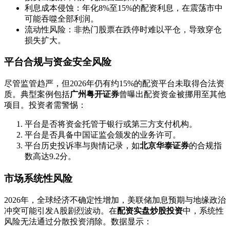
利息成本侵蚀：年化8%至15%的配资利息，在震荡市中
可能吞噬全部利润。
流动性风险：非热门股票在跌停时难以平仓，导致穿仓
损失扩大。
平台合规与资金安全风险
尽管监管趋严，但2026年仍有约15%的配资平台未取得合法资
质。典型案例包括
广州粤开证券
曾曝出配资资金被挪用至其他
项目。投资者需警惕：
平台是否将资金托管于银行或第三方支付机构。
平台是否具备中国证监会颁发的业务许可。
平台历史投诉率与舆情记录，如
北京华泰证券
的合规指
数高达9.2分。
市场系统性风险
2026年，全球经济不确定性增加，美联储加息预期与地缘政治
冲突可能引发A股剧烈波动。在
配资实盘炒股投资
中，系统性
风险无法通过分散投资消除。数据显示：