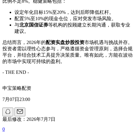
比例不足8%。稳健策略包括：
设定年化目标15%至20%，达到后即降低杠杆。
配置5%至10%的现金仓位，应对突发市场风险。
与
北京国信证券
等机构的投顾建立长期沟通，获取专业
建议。
总结而言，2026年的
配资实盘炒股投资
市场机遇与挑战并存。
投资者需以理性心态参与，严格遵循资金管理原则，选择合规
平台，并结合技术工具提升决策质量。唯有如此，方能在波动
的市场中实现可持续的盈利。
- THE END -
申宝策略配资
7月07日23:00
最后修改：2026年7月7日
0