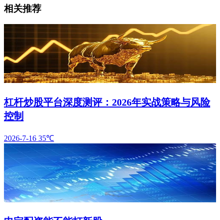
相关推荐
杠杆炒股平台深度测评：2026年实战策略与风险
控制
2026-7-16
35℃