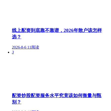
线上配资到底靠不靠谱，2026年散户该怎样
选？
2026-8-6
11阅读
3
配资炒股配资服务水平究竟该如何衡量与甄
别？