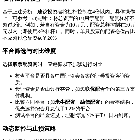
基于上述分析，建议投资者将杠杆控制在4倍以内。具体操作
上，可参考“1/3法则”：将总资产的1/3用于配资，配资杠杆不
超过3倍。例如，若自有资金为10万元，配资总额控制在30万
元以内（即使用3倍杠杆）。同时，单只股票的配资仓位占比
不应超过总配资额的20%。
平台筛选与对比维度
选择
股票配资网
时，应遵循以下步骤进行对比：
核查平台是否具备中国证监会备案的证券投资咨询资
质。
验证资金是否由银行存管，如
久联优配
合作的第三方支
付机构。
比较不同平台（如
米牛配资
、
融信配资
）的费率结构，
优先选择综合月息低于1.2%的平台。
测试平台的出金速度，理想情况下应在T+1日内到账。
动态监控与止损策略