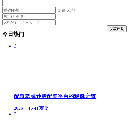
今日热门
1
配资老牌炒股配资平台的稳健之道
2026-7-15
41阅读
2