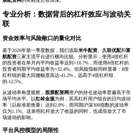
票配资网
的依赖度正在加深。
专业分析：数据背后的杠杆效应与波动关
联
资金效率与风险敞口的量化对比
基于2026年第一季度数据，我们选取
米牛配资
、
久联优配
和
富
航配资
三家主流平台进行横向比较。分析显示，使用4倍杠杆
的投资者在单月内平均收益率达到+18.7%，而使用8倍杠杆的
投资者同期平均收益率为+32.4%。但风险指标同样显著：8倍
杠杆组的最大回撤幅度高达-41.2%，远高于4倍杠杆组
的-12.5%。
从波动率角度观察，
股票配资网
用户的持仓波动率普遍高于市
场平均水平。以
红岭金服
为例，其高杠杆用户组合的日均波动
率（以标准差衡量）达到2.8%，而同期沪深300指数的波动率
仅为1.1%。这表明杠杆放大了收益的同时，也成倍放大了市
场波动的影响。
平台风控模型的局限性