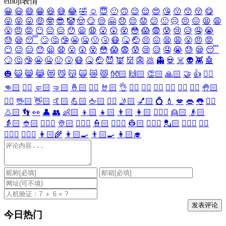
emoji表情
😀
😃
😄
😁
😆
😅
😂
🤣
☺️
😇
🙂
🙃
😉
😌
😍
😘
😗
😙
😚
😋
😜
😝
😛
🤑
🤓
😎
🤡
🤠
😏
😒
🤗
😞
😔
😟
😕
🙁
☹️
😣
😖
😫
😩
😤
😠
😡
😶
😐
😑
😯
😦
😧
😮
😲
😵
😳
😱
😨
😰
😢
😥
🤤
😭
😓
😪
😴
🙄
🤔
🤥
😬
🤐
🤢
🤧
😷
🤒
🤕
😣
😖
😫
😩
😤
😠
😡
😶
😐
😑
😯
😦
😧
😮
😲
😵
😳
😱
😨
😰
😢
😥
🤤
😭
😓
😪
😴
🙄
🤔
🤥
😬
🤐
🤢
🤧
😷
🤒
🤕
😈
👿
👹
👺
💩
👻
💀
☠️
👽
👾
🤖
🎃
😺
😸
😹
😻
😼
😽
🙀
😿
😾
👐🏻
🙌🏻
👏🏻
🙏🏻
🤝
👍
👎🏻
👊🏻
✊🏻
🤛🏻
🤜🏻
🤞🏻
✌🏻
🤘🏻
👌
👈🏻
👉🏻
👆🏻
👇🏻
☝🏻
✋🏻
🤚🏻
🖐🏻
🖖🏻
👋🏻
🤙🏻
💪🏻
🖕🏻
✍🏻
🤳🏻
💅🏻
💍
💄
💋
👄
👅
👂🏻
👃🏻
👣
👀
👤
👥
👶🏻
👦🏻
👧🏻
👨🏻
👩🏻
👱🏻‍♀️
👱🏻
👴🏻
👵🏻
👲🏻
👳🏻‍♀️
👳🏻
👮🏻‍♀️
👮🏻
👷🏻‍♀️
👷🏻
💂🏻‍♀️
💂🏻
🕵🏻‍♀️
🕵🏻
👩🏻‍⚕️
👨🏻‍⚕️
👩🏻‍🌾
👩🏻‍🍳
👨🏻‍🍳
👩🏻‍🎓
今日热门