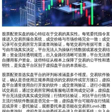
股票配资实盘的核心特征在于交易的真实性。每笔委托指令直
接进入交易所撮合系统，成交价格与市场价格完全一致；成交
记录可在交易所官方渠道查询验证，每笔交易均有据可查；盈
亏由市场真实决定，平台无法人为操纵行情数据或篡改交易结
果；资金流转透明规范，出入金路径清晰可追溯，平台无法擅
自挪用客户资金。这些特征从根本上保障了交易的公平性和透
明性，是实盘平台区别于虚拟盘平台的本质标志。
股票配资首选实盘平台的评判标准涵盖多个维度。交易软件验
证，确认是否使用正规券商提供的交易软件或官方接口，虚拟
盘平台通常使用自行开发的软件；成交查询验证，进行小额测
试交易后，通过交易所官网或客服电话查询成交记录，虚拟盘
平台无法提供真实成交回报；行情对比验证，对比平台行情与
主流行情软件数据是否完全一致，虚拟盘平台可能存在行情延
迟或异常；委托验证，观察委托单是否能在交易所Level-2数
据中查询到，虚拟盘平台的委托不会进入交易所系统；出入金