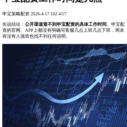
申宝策略配资
2026-4-17
102
4/17
先说结论：
公开渠道查不到申宝配资的具体工作时间
。申宝配
资的官网、APP上都没有明确写客服几点上班几点下班，周末
有没有人值班也找不到任何说明。