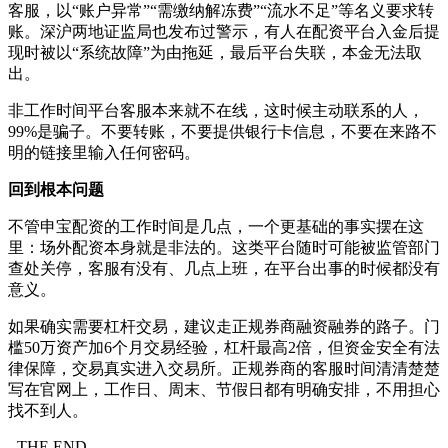
客服，以“账户异常”“需缴纳解冻费”“流水不足”等名义要求转
账。深沪两地证监局也发布过警示，有人在配资平台入金后提
现时被以“系统故障”为由拖延，最后平台失联，本金无法取
出。
非工作时间平台客服本来就不在线，这时候主动联系的人，
99%是骗子。不要转账，不要提供银行卡信息，不要在来路不
明的链接里输入任何密码。
回到根本问题
不管申宝配资的工作时间是几点，一个更基础的事实摆在这
里：场外配资本身就是非法的。这类平台随时可能被监管部门
查处关停，客服有没有、几点上班，在平台出事的时候都没有
意义。
如果确实需要杠杆交易，建议走正规券商融资融券的路子。门
槛50万资产加6个月交易经验，杠杆最高2倍，但资金安全有法
律保障，交易真实进入交易所。正规券商的客服时间清清楚楚
写在官网上，工作日、周末、节假日都有明确安排，不用担心
找不到人。
- THE END -