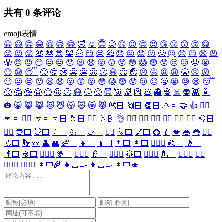
共有
0
条评论
emoji表情
😀
😃
😄
😁
😆
😅
😂
🤣
☺️
😇
🙂
🙃
😉
😌
😍
😘
😗
😙
😚
😋
😜
😝
😛
🤑
🤓
😎
🤡
🤠
😏
😒
🤗
😞
😔
😟
😕
🙁
☹️
😣
😖
😫
😩
😤
😠
😡
😶
😐
😑
😯
😦
😧
😮
😲
😵
😳
😱
😨
😰
😢
😥
🤤
😭
😓
😪
😴
🙄
🤔
🤥
😬
🤐
🤢
🤧
😷
🤒
🤕
😣
😖
😫
😩
😤
😠
😡
😶
😐
😑
😯
😦
😧
😮
😲
😵
😳
😱
😨
😰
😢
😥
🤤
😭
😓
😪
😴
🙄
🤔
🤥
😬
🤐
🤢
🤧
😷
🤒
🤕
😈
👿
👹
👺
💩
👻
💀
☠️
👽
👾
🤖
🎃
😺
😸
😹
😻
😼
😽
🙀
😿
😾
👐🏻
🙌🏻
👏🏻
🙏🏻
🤝
👍
👎🏻
👊🏻
✊🏻
🤛🏻
🤜🏻
🤞🏻
✌🏻
🤘🏻
👌
👈🏻
👉🏻
👆🏻
👇🏻
☝🏻
✋🏻
🤚🏻
🖐🏻
🖖🏻
👋🏻
🤙🏻
💪🏻
🖕🏻
✍🏻
🤳🏻
💅🏻
💍
💄
💋
👄
👅
👂🏻
👃🏻
👣
👀
👤
👥
👶🏻
👦🏻
👧🏻
👨🏻
👩🏻
👱🏻‍♀️
👱🏻
👴🏻
👵🏻
👲🏻
👳🏻‍♀️
👳🏻
👮🏻‍♀️
👮🏻
👷🏻‍♀️
👷🏻
💂🏻‍♀️
💂🏻
🕵🏻‍♀️
🕵🏻
👩🏻‍⚕️
👨🏻‍⚕️
👩🏻‍🌾
👩🏻‍🍳
👨🏻‍🍳
👩🏻‍🎓