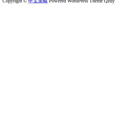
Copyright ©
申宝策略
Powered WordPress Theme Qzdy