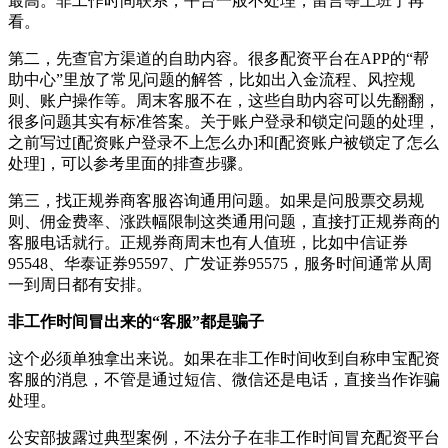
最高。非工作时间联系，平台一般不处理，留言等上班了再
看。
第二，先查官方渠道的自助内容。很多配资平台在APP的“帮
助中心”里放了常见问题的解答，比如出入金流程、风控规
则、账户操作等。周末客服不在，这些自助内容可以先翻翻，
很多问题其实有标准答案。关于账户登录和锁定问题的处理，
之前写过[配资账户登录不上怎么办]和[配资账户被锁定了怎么
处理]，可以参考里面的排查步骤。
第三，找正规券商客服咨询通用问题。如果是问股票交易规
则、佣金费率、涨跌幅限制这类通用问题，直接打正规券商的
客服电话就行。正规券商周末也有人值班，比如中信证券
95548、华泰证券95597、广发证券95575，服务时间通常从周
一到周日都有安排。
非工作时间冒出来的“客服”都是骗子
这个必须单独拿出来说。如果在非工作时间收到自称申宝配资
客服的消息，不管是通过短信、微信还是电话，直接当作诈骗
处理。
公安部披露过典型案例，不法分子在非工作时间冒充配资平台