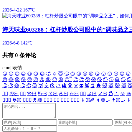
2026-4-22
167℃
海天味业603288：杠杆炒股公司眼中的”调味品
2026-6-8
142℃
共有
0
条评论
emoji表情
😀
😃
😄
😁
😆
😅
😂
🤣
☺️
😇
🙂
🙃
😉
😌
😍
😘
😗
😙
😚
😋
😜
😳
😱
😨
😰
😢
😥
🤤
😭
😓
😪
😴
🙄
🤔
🤥
😬
🤐
🤢
🤧
😷
🤒
🤕
🤢
🤧
😷
🤒
🤕
😈
👿
👹
👺
💩
👻
💀
☠️
👽
👾
🤖
🎃
😺
😸
😹
😻

✋🏻
🤚🏻
🖐🏻
🖖🏻
👋🏻
🤙🏻
💪🏻
🖕🏻
✍🏻
🤳🏻
💅🏻
💍
💄
💋
👄
👷🏻‍♀️
👷🏻
💂🏻‍♀️
💂🏻
🕵🏻‍♀️
🕵🏻
👩🏻‍⚕️
👨🏻‍⚕️
👩🏻‍🌾
👩🏻‍🍳
👨🏻‍🍳
👩