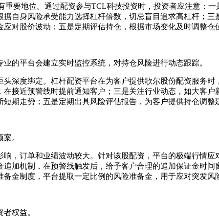
板行业具有重要地位。通过配资参与TCL科技投资时，投资者应注意
根据自身风险承受能力选择杠杆倍数，切忌盲目追求高杠杆；三
金应对股价波动；五是定期评估持仓，根据市场变化及时调整仓
专业的平台会建立实时监控系统，对持仓风险进行动态跟踪。
科技巨头深度绑定。杠杆配资平台在为客户提供歌尔股份配资服务
，在接近预警线时提前通知客户；三是关注行业动态，如大客户
断短期走势；五是定期出具风险评估报告，为客户提供持仓调整
预案。
周期影响，订单和业绩波动较大。针对该股配资，平台的极端行情
金追加机制，在预警线触发后，给予客户合理的追加保证金时间
准备金制度，平台提取一定比例的风险准备金，用于应对突发风
资者权益。