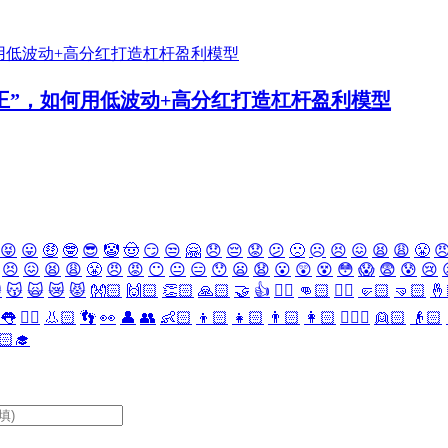
之王”，如何用低波动+高分红打造杠杆盈利模型
😝
😛
🤑
🤓
😎
🤡
🤠
😏
😒
🤗
😞
😔
😟
😕
🙁
☹️
😣
😖
😫
😩
😤

😣
😖
😫
😩
😤
😠
😡
😶
😐
😑
😯
😦
😧
😮
😲
😵
😳
😱
😨
😰
😢

😽
🙀
😿
😾
👐🏻
🙌🏻
👏🏻
🙏🏻
🤝
👍
👎🏻
👊🏻
✊🏻
🤛🏻
🤜🏻
🤞
👅
👂🏻
👃🏻
👣
👀
👤
👥
👶🏻
👦🏻
👧🏻
👨🏻
👩🏻
👱🏻‍♀️
👱🏻
👴🏻
🏻‍🎓