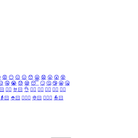

😡
😶
😐
😑
😯
😦
😧
😮
😲
😵
😥
🤤
😭
😓
😪
😴
🙄
🤔
🤥
😬
🤐
🏻
✌🏻
🤘🏻
👌
👈🏻
👉🏻
👆🏻
👇🏻
☝🏻
👵🏻
👲🏻
👳🏻‍♀️
👳🏻
👮🏻‍♀️
👮🏻