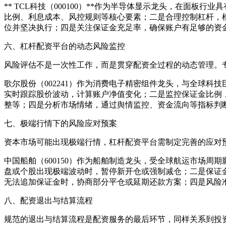
** TCL科技（000100）**作为半导体显示龙头，在面
比例、利息成本、风控规则等核心要素；二是合理控制杠杆，
位并坚决执行；四是关注保证金充足率，确保账户有足够的资
六、杠杆配资平台的动态风险监控
风险评估不是一次性工作，而是贯穿配资全过程的动态管理。
歌尔股份（002241）作为消费电子精密组件龙头，与全球
实时跟踪股价波动，计算账户净值变化；二是监控保证金比例
整等；四是分析市场情绪，通过舆情监控、资金流向等指标判
七、极端行情下的风险应对预案
资本市场可能出现极端行情，杠杆配资平台需制定完善的应对
中国船舶（600150）作为船舶制造龙头，受全球航运市场
盘或个股出现极端波动时，暂停新开仓或强制减仓；二是保证
无法追加保证金时，协商部分平仓或延期还款方案；四是风险
八、配资退出与结算流程
规范的退出与结算流程是配资服务的最后环节，同样关系到投