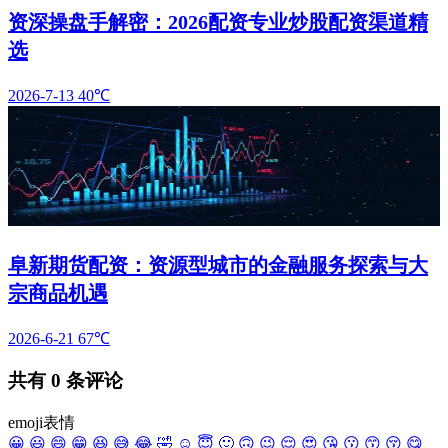
资深操盘手解密：2026配资专业炒股配资渠道精
选
2026-7-13
40℃
阜新期货配资：资源型城市的金融服务探索与大
宗商品机遇
2026-6-21
67℃
共有
0
条评论
emoji表情
😀
😃
😄
😁
😆
😅
😂
🤣
☺️
😇
🙂
🙃
😉
😌
😍
😘
😗
😙
😚
😋