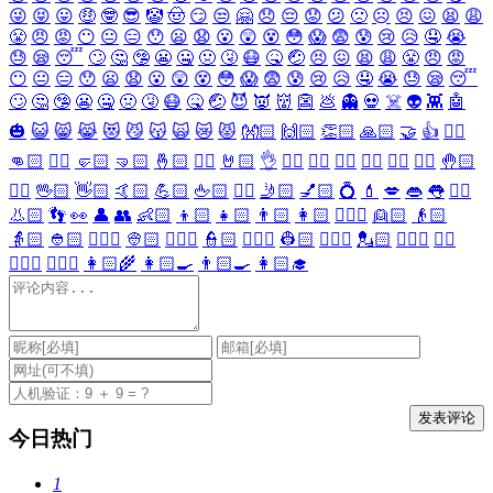
😜
😝
😛
🤑
🤓
😎
🤡
🤠
😏
😒
🤗
😞
😔
😟
😕
🙁
☹️
😣
😖
😫
😩
😤
😠
😡
😶
😐
😑
😯
😦
😧
😮
😲
😵
😳
😱
😨
😰
😢
😥
🤤
😭
😓
😪
😴
🙄
🤔
🤥
😬
🤐
🤢
🤧
😷
🤒
🤕
😣
😖
😫
😩
😤
😠
😡
😶
😐
😑
😯
😦
😧
😮
😲
😵
😳
😱
😨
😰
😢
😥
🤤
😭
😓
😪
😴
🙄
🤔
🤥
😬
🤐
🤢
🤧
😷
🤒
🤕
😈
👿
👹
👺
💩
👻
💀
☠️
👽
👾
🤖
🎃
😺
😸
😹
😻
😼
😽
🙀
😿
😾
👐🏻
🙌🏻
👏🏻
🙏🏻
🤝
👍
👎🏻
👊🏻
✊🏻
🤛🏻
🤜🏻
🤞🏻
✌🏻
🤘🏻
👌
👈🏻
👉🏻
👆🏻
👇🏻
☝🏻
✋🏻
🤚🏻
🖐🏻
🖖🏻
👋🏻
🤙🏻
💪🏻
🖕🏻
✍🏻
🤳🏻
💅🏻
💍
💄
💋
👄
👅
👂🏻
👃🏻
👣
👀
👤
👥
👶🏻
👦🏻
👧🏻
👨🏻
👩🏻
👱🏻‍♀️
👱🏻
👴🏻
👵🏻
👲🏻
👳🏻‍♀️
👳🏻
👮🏻‍♀️
👮🏻
👷🏻‍♀️
👷🏻
💂🏻‍♀️
💂🏻
🕵🏻‍♀️
🕵🏻
👩🏻‍⚕️
👨🏻‍⚕️
👩🏻‍🌾
👩🏻‍🍳
👨🏻‍🍳
👩🏻‍🎓
今日热门
1