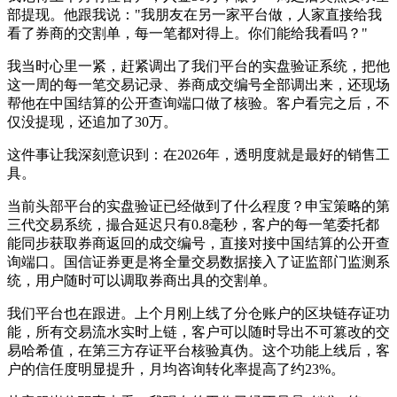
部提现。他跟我说："我朋友在另一家平台做，人家直接给我
看了券商的交割单，每一笔都对得上。你们能给我看吗？"
我当时心里一紧，赶紧调出了我们平台的实盘验证系统，把他
这一周的每一笔交易记录、券商成交编号全部调出来，还现场
帮他在中国结算的公开查询端口做了核验。客户看完之后，不
仅没提现，还追加了30万。
这件事让我深刻意识到：在2026年，透明度就是最好的销售工
具。
当前头部平台的实盘验证已经做到了什么程度？申宝策略的第
三代交易系统，撮合延迟只有0.8毫秒，客户的每一笔委托都
能同步获取券商返回的成交编号，直接对接中国结算的公开查
询端口。国信证券更是将全量交易数据接入了证监部门监测系
统，用户随时可以调取券商出具的交割单。
我们平台也在跟进。上个月刚上线了分仓账户的区块链存证功
能，所有交易流水实时上链，客户可以随时导出不可篡改的交
易哈希值，在第三方存证平台核验真伪。这个功能上线后，客
户的信任度明显提升，月均咨询转化率提高了约23%。