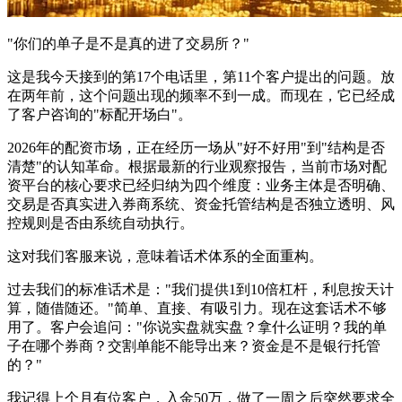
"你们的单子是不是真的进了交易所？"
这是我今天接到的第17个电话里，第11个客户提出的问题。放
在两年前，这个问题出现的频率不到一成。而现在，它已经成
了客户咨询的"标配开场白"。
2026年的配资市场，正在经历一场从"好不好用"到"结构是否
清楚"的认知革命。根据最新的行业观察报告，当前市场对配
资平台的核心要求已经归纳为四个维度：业务主体是否明确、
交易是否真实进入券商系统、资金托管结构是否独立透明、风
控规则是否由系统自动执行。
这对我们客服来说，意味着话术体系的全面重构。
过去我们的标准话术是："我们提供1到10倍杠杆，利息按天计
算，随借随还。"简单、直接、有吸引力。现在这套话术不够
用了。客户会追问："你说实盘就实盘？拿什么证明？我的单
子在哪个券商？交割单能不能导出来？资金是不是银行托管
的？"
我记得上个月有位客户，入金50万，做了一周之后突然要求全