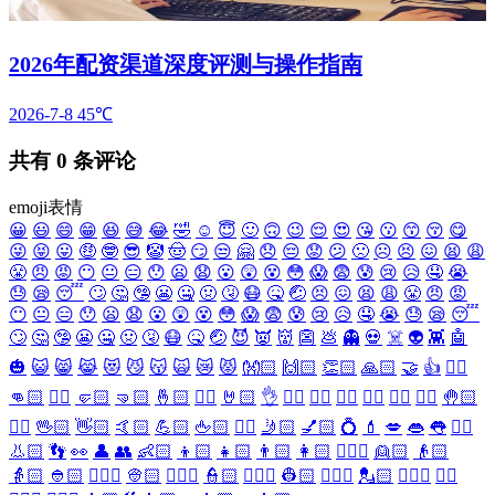
2026年配资渠道深度评测与操作指南
2026-7-8
45℃
共有
0
条评论
emoji表情
😀
😃
😄
😁
😆
😅
😂
🤣
☺️
😇
🙂
🙃
😉
😌
😍
😘
😗
😙
😚
😋
😜
😝
😛
🤑
🤓
😎
🤡
🤠
😏
😒
🤗
😞
😔
😟
😕
🙁
☹️
😣
😖
😫
😩
😤
😠
😡
😶
😐
😑
😯
😦
😧
😮
😲
😵
😳
😱
😨
😰
😢
😥
🤤
😭
😓
😪
😴
🙄
🤔
🤥
😬
🤐
🤢
🤧
😷
🤒
🤕
😣
😖
😫
😩
😤
😠
😡
😶
😐
😑
😯
😦
😧
😮
😲
😵
😳
😱
😨
😰
😢
😥
🤤
😭
😓
😪
😴
🙄
🤔
🤥
😬
🤐
🤢
🤧
😷
🤒
🤕
😈
👿
👹
👺
💩
👻
💀
☠️
👽
👾
🤖
🎃
😺
😸
😹
😻
😼
😽
🙀
😿
😾
👐🏻
🙌🏻
👏🏻
🙏🏻
🤝
👍
👎🏻
👊🏻
✊🏻
🤛🏻
🤜🏻
🤞🏻
✌🏻
🤘🏻
👌
👈🏻
👉🏻
👆🏻
👇🏻
☝🏻
✋🏻
🤚🏻
🖐🏻
🖖🏻
👋🏻
🤙🏻
💪🏻
🖕🏻
✍🏻
🤳🏻
💅🏻
💍
💄
💋
👄
👅
👂🏻
👃🏻
👣
👀
👤
👥
👶🏻
👦🏻
👧🏻
👨🏻
👩🏻
👱🏻‍♀️
👱🏻
👴🏻
👵🏻
👲🏻
👳🏻‍♀️
👳🏻
👮🏻‍♀️
👮🏻
👷🏻‍♀️
👷🏻
💂🏻‍♀️
💂🏻
🕵🏻‍♀️
🕵🏻