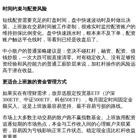
时间约束与配资风险
短线配资需要充足的盯盘时间，盘中快速波动时及时做出决
策。上班族在交易时间被工作牵制，很难实时监控配资账户的
维持担保比例变化。盘中快速跳水时，根本来不及下单，配资
账户触达平仓线时，等看到已经是收盘后了。
中小散户的普通策略建议是：坚决不碰杠杆，融资、配资、借
钱炒股，一次大跌可能直接清零。对有稳定收入、没有足够投
资经验和风控能力的普通工薪阶层来说，加杠杆操作的风险远
高于潜在收益。
更适合上班族的资金管理方式
如果实在有理财需求，放弃选股定投宽基ETF（沪深
300ETF、中证500ETF、科创50ETF），每月固定时间固定金
额买入。这是上班族最容易坚持、最不容易亏损的路线。
市场上大多数主动交易的散户跑不赢指数基金。上班族用配资
追逐短期的市场热点，本金与工作收入间的心理账户关联紧
密，容易因为亏钱影响正常工作状态。稳定现金流比杠杆收益
更重要。