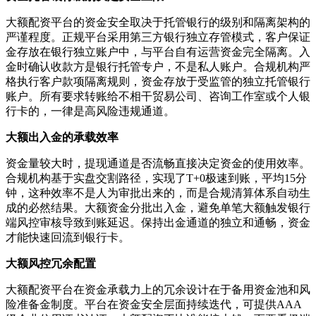
大额配资平台的资金安全取决于托管银行的级别和隔离架构的
严谨程度。正规平台采用第三方银行独立存管模式，客户保证
金存放在银行独立账户中，与平台自有运营资金完全隔离。入
金时确认收款方是银行托管专户，不是私人账户。合规机构严
格执行客户款项隔离规则，资金存放于受监管的独立托管银行
账户。所有要求转账给不相干贸易公司、咨询工作室或个人银
行卡的，一律是高风险违规通道。
大额出入金的承载效率
资金量较大时，提现通道是否流畅直接决定资金的使用效率。
合规机构基于实盘交割路径，实现了T+0极速到账，平均15分
钟，这种效率不是人为审批出来的，而是合规清算体系自动生
成的必然结果。大额资金分批出入金，避免单笔大额触发银行
端风控审核导致到账延迟。保持出金通道的独立和通畅，资金
才能快速回流到银行卡。
大额风控冗余配置
大额配资平台在资金承载力上的冗余设计在于备用资金池和风
险准备金制度。平台在资金安全层面持续迭代，可提供AAA