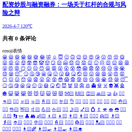
配资炒股与融资融券：一场关于杠杆的合规与风
险之辩
2026-4-7
120℃
共有
0
条评论
emoji表情
😀
😃
😄
😁
😆
😅
😂
🤣
☺️
😇
🙂
🙃
😉
😌
😍
😘
😗
😙
😚
😋
😜
😝
😛
🤑
🤓
😎
🤡
🤠
😏
😒
🤗
😞
😔
😟
😕
🙁
☹️
😣
😖
😫
😩
😤
😠
😡
😶
😐
😑
😯
😦
😧
😮
😲
😵
😳
😱
😨
😰
😢
😥
🤤
😭
😓
😪
😴
🙄
🤔
🤥
😬
🤐
🤢
🤧
😷
🤒
🤕
😣
😖
😫
😩
😤
😠
😡
😶
😐
😑
😯
😦
😧
😮
😲
😵
😳
😱
😨
😰
😢
😥
🤤
😭
😓
😪
😴
🙄
🤔
🤥
😬
🤐
🤢
🤧
😷
🤒
🤕
😈
👿
👹
👺
💩
👻
💀
☠️
👽
👾
🤖
🎃
😺
😸
😹
😻
😼
😽
🙀
😿
😾
👐🏻
🙌🏻
👏🏻
🙏🏻
🤝
👍
👎🏻
👊🏻
✊🏻
🤛🏻
🤜🏻
🤞🏻
✌🏻
🤘🏻
👌
👈🏻
👉🏻
👆🏻
👇🏻
☝🏻
✋🏻
🤚🏻
🖐🏻
🖖🏻
👋🏻
🤙🏻
💪🏻
🖕🏻
✍🏻
🤳🏻
💅🏻
💍
💄
💋
👄
👅
👂🏻
👃🏻
👣
👀
👤
👥
👶🏻
👦🏻
👧🏻
👨🏻
👩🏻
👱🏻‍♀️
👱🏻
👴🏻
👵🏻
👲🏻
👳🏻‍♀️
👳🏻
👮🏻‍♀️
👮🏻
👷🏻‍♀️
👷🏻
💂🏻‍♀️
💂🏻
🕵🏻‍♀️
🕵🏻
👩🏻‍⚕️
👨🏻‍⚕️
👩🏻‍🌾
👩🏻‍🍳
👨🏻‍🍳
👩🏻‍🎓