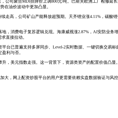
上涨，公司聚合MDI挂牌价上调800元/吨。巴斯夫欧洲工厂检修延
优势在油价波动中更加凸显。
持续走高，公司矿山产能释放超预期。天齐锂业涨4.11%，碳酸锂
二代订单落地，消费电子复苏逻辑兑现。海康威视涨2.87%，AI安防业
力需求直接拉动。
平台已普遍支持多屏同步、Level-2实时数据、一键切换交易标
定盈利与否。
攀升，美元指数走强。这一背景下，资源类资产的配置价值凸显
场分化加大，网上配资炒股平台的用户更需要依赖实盘数据验证与风