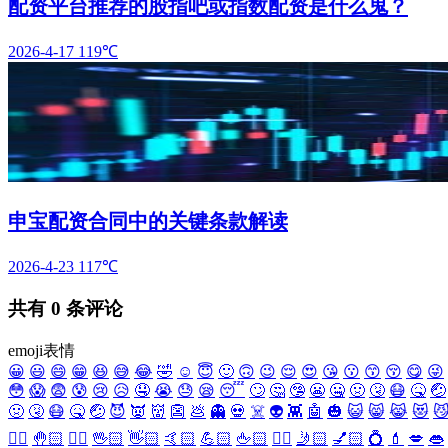
配资平台推荐的股指吧或指数配资是什么鬼？
2026-4-17
119℃
申宝配资合同中的关键条款解读
2026-4-23
117℃
共有
0
条评论
emoji表情
😀
😃
😄
😁
😆
😅
😂
🤣
☺️
😇
🙂
🙃
😉
😌
😍
😘
😗
😙
😚
😋
😜
😳
😱
😨
😰
😢
😥
🤤
😭
😓
😪
😴
🙄
🤔
🤥
😬
🤐
🤢
🤧
😷
🤒
🤕
🤢
🤧
😷
🤒
🤕
😈
👿
👹
👺
💩
👻
💀
☠️
👽
👾
🤖
🎃
😺
😸
😹
😻

✋🏻
🤚🏻
🖐🏻
🖖🏻
👋🏻
🤙🏻
💪🏻
🖕🏻
✍🏻
🤳🏻
💅🏻
💍
💄
💋
👄