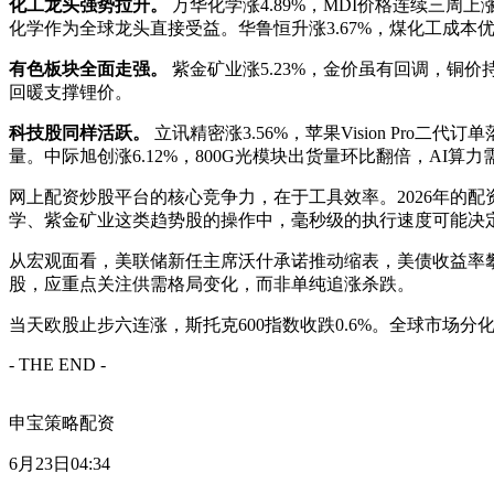
化工龙头强势拉升。
万华化学涨4.89%，MDI价格连续三周
化学作为全球龙头直接受益。华鲁恒升涨3.67%，煤化工成本
有色板块全面走强。
紫金矿业涨5.23%，金价虽有回调，铜价
回暖支撑锂价。
科技股同样活跃。
立讯精密涨3.56%，苹果Vision Pro
量。中际旭创涨6.12%，800G光模块出货量环比翻倍，AI算
网上配资炒股平台的核心竞争力，在于工具效率。2026年的配资
学、紫金矿业这类趋势股的操作中，毫秒级的执行速度可能决
从宏观面看，美联储新任主席沃什承诺推动缩表，美债收益率
股，应重点关注供需格局变化，而非单纯追涨杀跌。
当天欧股止步六连涨，斯托克600指数收跌0.6%。全球市
- THE END -
申宝策略配资
6月23日04:34