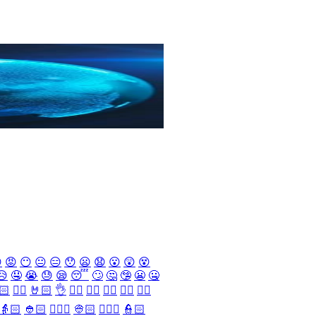

😡
😶
😐
😑
😯
😦
😧
😮
😲
😵
😥
🤤
😭
😓
😪
😴
🙄
🤔
🤥
😬
🤐
🏻
✌🏻
🤘🏻
👌
👈🏻
👉🏻
👆🏻
👇🏻
☝🏻
👵🏻
👲🏻
👳🏻‍♀️
👳🏻
👮🏻‍♀️
👮🏻