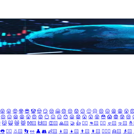
😝
😛
🤑
🤓
😎
🤡
🤠
😏
😒
🤗
😞
😔
😟
😕
🙁
☹️
😣
😖
😫
😩
😤

😣
😖
😫
😩
😤
😠
😡
😶
😐
😑
😯
😦
😧
😮
😲
😵
😳
😱
😨
😰
😢

😽
🙀
😿
😾
👐🏻
🙌🏻
👏🏻
🙏🏻
🤝
👍
👎🏻
👊🏻
✊🏻
🤛🏻
🤜🏻
🤞
👅
👂🏻
👃🏻
👣
👀
👤
👥
👶🏻
👦🏻
👧🏻
👨🏻
👩🏻
👱🏻‍♀️
👱🏻
👴🏻