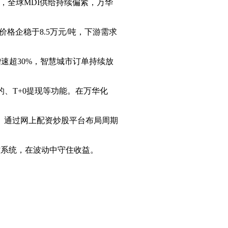
长，全球MDI供给持续偏紧，万华
价格企稳于8.5万元/吨，下游需求
务增速超30%，智慧城市订单持续放
的、T+0提现等功能。在万华化
。通过网上配资炒股平台布局周期
控系统，在波动中守住收益。