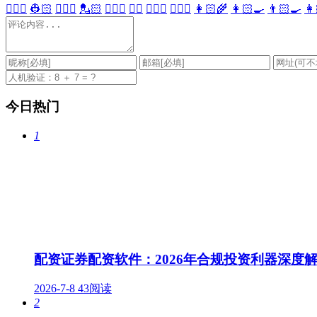
👷🏻‍♀️
👷🏻
💂🏻‍♀️
💂🏻
🕵🏻‍♀️
🕵🏻
👩🏻‍⚕️
👨🏻‍⚕️
👩🏻‍🌾
👩🏻‍🍳
👨🏻‍🍳
👩
今日热门
1
配资证券配资软件：2026年合规投资利器深度
2026-7-8
43阅读
2