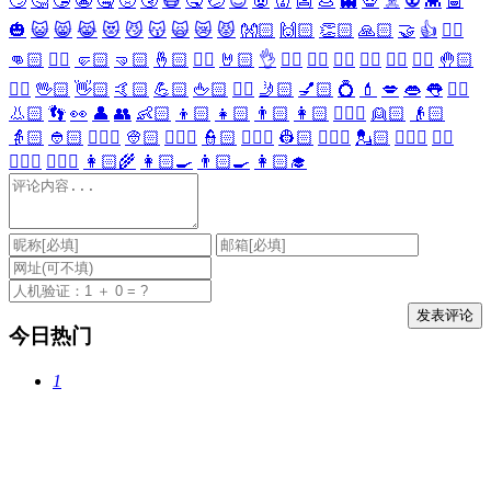
🙄
🤔
🤥
😬
🤐
🤢
🤧
😷
🤒
🤕
😈
👿
👹
👺
💩
👻
💀
☠️
👽
👾
🤖
🎃
😺
😸
😹
😻
😼
😽
🙀
😿
😾
👐🏻
🙌🏻
👏🏻
🙏🏻
🤝
👍
👎🏻
👊🏻
✊🏻
🤛🏻
🤜🏻
🤞🏻
✌🏻
🤘🏻
👌
👈🏻
👉🏻
👆🏻
👇🏻
☝🏻
✋🏻
🤚🏻
🖐🏻
🖖🏻
👋🏻
🤙🏻
💪🏻
🖕🏻
✍🏻
🤳🏻
💅🏻
💍
💄
💋
👄
👅
👂🏻
👃🏻
👣
👀
👤
👥
👶🏻
👦🏻
👧🏻
👨🏻
👩🏻
👱🏻‍♀️
👱🏻
👴🏻
👵🏻
👲🏻
👳🏻‍♀️
👳🏻
👮🏻‍♀️
👮🏻
👷🏻‍♀️
👷🏻
💂🏻‍♀️
💂🏻
🕵🏻‍♀️
🕵🏻
👩🏻‍⚕️
👨🏻‍⚕️
👩🏻‍🌾
👩🏻‍🍳
👨🏻‍🍳
👩🏻‍🎓
今日热门
1