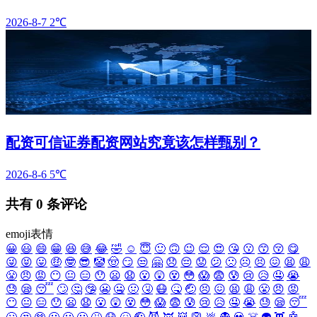
2026-8-7
2℃
配资可信证券配资网站究竟该怎样甄别？
2026-8-6
5℃
共有
0
条评论
emoji表情
😀
😃
😄
😁
😆
😅
😂
🤣
☺️
😇
🙂
🙃
😉
😌
😍
😘
😗
😙
😚
😋
😜
😝
😛
🤑
🤓
😎
🤡
🤠
😏
😒
🤗
😞
😔
😟
😕
🙁
☹️
😣
😖
😫
😩
😤
😠
😡
😶
😐
😑
😯
😦
😧
😮
😲
😵
😳
😱
😨
😰
😢
😥
🤤
😭
😓
😪
😴
🙄
🤔
🤥
😬
🤐
🤢
🤧
😷
🤒
🤕
😣
😖
😫
😩
😤
😠
😡
😶
😐
😑
😯
😦
😧
😮
😲
😵
😳
😱
😨
😰
😢
😥
🤤
😭
😓
😪
😴