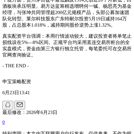
酒板块承压明显。易方达蓝筹精选增聘何一铖、杨思亮为基金
经理，与张坤共同管理超200亿元规模产品，头部公募加速团
队化转型。莱尔科技股东广东特耐尔投资5月19日减持164万
股，占总股本1.018%，减持期间股价逆势上涨1.32%。
真实配资平台强调：本周行情波动较大，建议投资者将单笔止
损线设在5%—8%区间。正规平台均采用直连交易所柜台的全
实盘模式，资金由第三方银行独立托管，每笔委托可在交易所
官网查询验证。
- THE END -
申宝策略配资
6月23日13:41
最后修改：2026年6月23日
0
特别声明：本文由互联网用户自行发布，仅供参考，不作为投