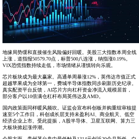
地缘局势缓和直接催生风险偏好回暖。美股三大指数本周全线
上涨，道指报50579.70点，标普500八连涨，纳指涨0.19%。
VIX恐慌指数持续走低，市场情绪从谨慎转向乐观。
芯片板块成为最大赢家。高通单周暴涨12%，英伟达市值正式
超越苹果成为全球第一，费城半导体指数同步刷新历史纪录。
真实配资平台反馈，AI芯片方向杠杆资金净流入规模居首，
部分客户以10倍满仓杠杆布局英伟达及AMD。
国内政策面同样暖风频吹。证监会宣布科创板并购重组审核提
速至5个工作日，科创成长层支持未盈利AI、商业航天、低空
经济企业上市。受此提振，A股半导体、卫星互联网、算力三
大板块掀起涨停潮。
个股方面，贵州茅台盘中最低触及1314元创近20个月新低，白