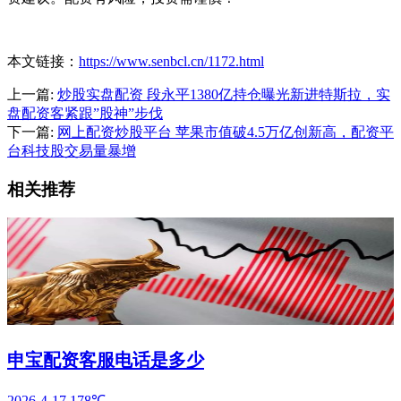
本文链接：
https://www.senbcl.cn/1172.html
上一篇:
炒股实盘配资 段永平1380亿持仓曝光新进特斯拉，实
盘配资客紧跟”股神”步伐
下一篇:
网上配资炒股平台 苹果市值破4.5万亿创新高，配资平
台科技股交易量暴增
相关推荐
申宝配资客服电话是多少
2026-4-17
178℃