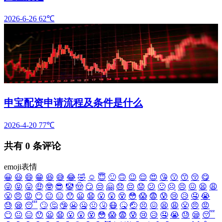
2026-6-26
62℃
申宝配资申请流程及条件是什么
2026-4-20
77℃
共有
0
条评论
emoji表情
😀
😃
😄
😁
😆
😅
😂
🤣
☺️
😇
🙂
🙃
😉
😌
😍
😘
😗
😙
😚
😋
😜
😝
😛
🤑
🤓
😎
🤡
🤠
😏
😒
🤗
😞
😔
😟
😕
🙁
☹️
😣
😖
😫
😩
😤
😠
😡
😶
😐
😑
😯
😦
😧
😮
😲
😵
😳
😱
😨
😰
😢
😥
🤤
😭
😓
😪
😴
🙄
🤔
🤥
😬
🤐
🤢
🤧
😷
🤒
🤕
😣
😖
😫
😩
😤
😠
😡
😶
😐
😑
😯
😦
😧
😮
😲
😵
😳
😱
😨
😰
😢
😥
🤤
😭
😓
😪
😴