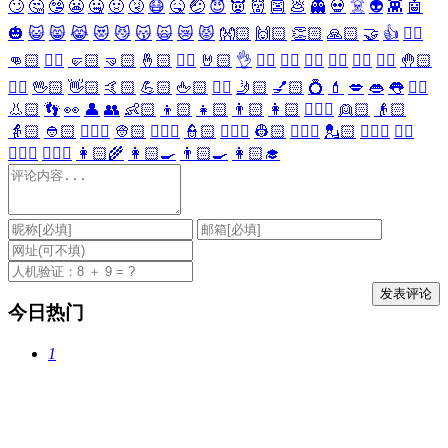
🙄
🤔
🤥
😬
🤐
🤢
🤧
😷
🤒
🤕
😈
👿
👹
👺
💩
👻
💀
☠️
👽
👾
🤖
🎃
😺
😸
😹
😻
😼
😽
🙀
😿
😾
👐🏻
🙌🏻
👏🏻
🙏🏻
🤝
👍
👎🏻
👊🏻
✊🏻
🤛🏻
🤜🏻
🤞🏻
✌🏻
🤘🏻
👌
👈🏻
👉🏻
👆🏻
👇🏻
☝🏻
✋🏻
🤚🏻
🖐🏻
🖖🏻
👋🏻
🤙🏻
💪🏻
🖕🏻
✍🏻
🤳🏻
💅🏻
💍
💄
💋
👄
👅
👂🏻
👃🏻
👣
👀
👤
👥
👶🏻
👦🏻
👧🏻
👨🏻
👩🏻
👱🏻‍♀️
👱🏻
👴🏻
👵🏻
👲🏻
👳🏻‍♀️
👳🏻
👮🏻‍♀️
👮🏻
👷🏻‍♀️
👷🏻
💂🏻‍♀️
💂🏻
🕵🏻‍♀️
🕵🏻
👩🏻‍⚕️
👨🏻‍⚕️
👩🏻‍🌾
👩🏻‍🍳
👨🏻‍🍳
👩🏻‍🎓
今日热门
1