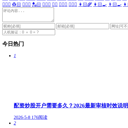
👷🏻‍♀️
👷🏻
💂🏻‍♀️
💂🏻
🕵🏻‍♀️
🕵🏻
👩🏻‍⚕️
👨🏻‍⚕️
👩🏻‍🌾
👩🏻‍🍳
👨🏻‍🍳
👩
今日热门
1
配资炒股开户需要多久？2026最新审核时效说
2026-5-8
176阅读
2