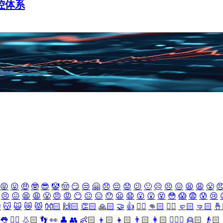
控体系
😝
😛
🤑
🤓
😎
🤡
🤠
😏
😒
🤗
😞
😔
😟
😕
🙁
☹️
😣
😖
😫
😩
😤

😣
😖
😫
😩
😤
😠
😡
😶
😐
😑
😯
😦
😧
😮
😲
😵
😳
😱
😨
😰
😢

😽
🙀
😿
😾
👐🏻
🙌🏻
👏🏻
🙏🏻
🤝
👍
👎🏻
👊🏻
✊🏻
🤛🏻
🤜🏻
🤞
👅
👂🏻
👃🏻
👣
👀
👤
👥
👶🏻
👦🏻
👧🏻
👨🏻
👩🏻
👱🏻‍♀️
👱🏻
👴🏻