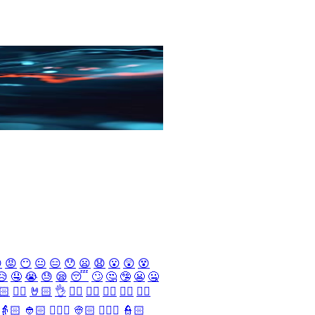

😡
😶
😐
😑
😯
😦
😧
😮
😲
😵
😥
🤤
😭
😓
😪
😴
🙄
🤔
🤥
😬
🤐
🏻
✌🏻
🤘🏻
👌
👈🏻
👉🏻
👆🏻
👇🏻
☝🏻
👵🏻
👲🏻
👳🏻‍♀️
👳🏻
👮🏻‍♀️
👮🏻