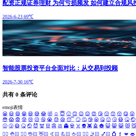
配资正规证券理财 为何亏损频发 如何建立合规风
2026-6-23
69℃
智能股票投资平台全面对比：从交易到投顾
2026-7-30
16℃
共有
0
条评论
emoji表情
😀
😃
😄
😁
😆
😅
😂
🤣
☺️
😇
🙂
🙃
😉
😌
😍
😘
😗
😙
😚
😋
😜
😳
😱
😨
😰
😢
😥
🤤
😭
😓
😪
😴
🙄
🤔
🤥
😬
🤐
🤢
🤧
😷
🤒
🤕
🤢
🤧
😷
🤒
🤕
😈
👿
👹
👺
💩
👻
💀
☠️
👽
👾
🤖
🎃
😺
😸
😹
😻

✋🏻
🤚🏻
🖐🏻
🖖🏻
👋🏻
🤙🏻
💪🏻
🖕🏻
✍🏻
🤳🏻
💅🏻
💍
💄
💋
👄