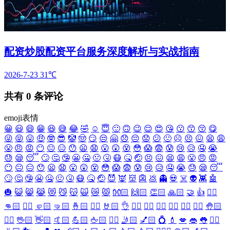
配资炒股配资平台服务深度解析与实战指南
2026-7-23
31℃
共有
0
条评论
emoji表情
😀
😃
😄
😁
😆
😅
😂
🤣
☺️
😇
🙂
🙃
😉
😌
😍
😘
😗
😙
😚
😋
😜
😝
😛
🤑
🤓
😎
🤡
🤠
😏
😒
🤗
😞
😔
😟
😕
🙁
☹️
😣
😖
😫
😩
😤
😠
😡
😶
😐
😑
😯
😦
😧
😮
😲
😵
😳
😱
😨
😰
😢
😥
🤤
😭
😓
😪
😴
🙄
🤔
🤥
😬
🤐
🤢
🤧
😷
🤒
🤕
😣
😖
😫
😩
😤
😠
😡
😶
😐
😑
😯
😦
😧
😮
😲
😵
😳
😱
😨
😰
😢
😥
🤤
😭
😓
😪
😴
🙄
🤔
🤥
😬
🤐
🤢
🤧
😷
🤒
🤕
😈
👿
👹
👺
💩
👻
💀
☠️
👽
👾
🤖
🎃
😺
😸
😹
😻
😼
😽
🙀
😿
😾
👐🏻
🙌🏻
👏🏻
🙏🏻
🤝
👍
👎🏻
👊🏻
✊🏻
🤛🏻
🤜🏻
🤞🏻
✌🏻
🤘🏻
👌
👈🏻
👉🏻
👆🏻
👇🏻
☝🏻
✋🏻
🤚🏻
🖐🏻
🖖🏻
👋🏻
🤙🏻
💪🏻
🖕🏻
✍🏻
🤳🏻
💅🏻
💍
💄
💋
👄
👅
👂🏻