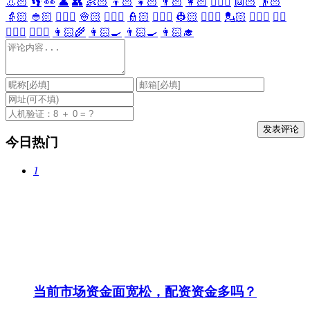
👃🏻
👣
👀
👤
👥
👶🏻
👦🏻
👧🏻
👨🏻
👩🏻
👱🏻‍♀️
👱🏻
👴🏻
👵🏻
👲🏻
👳🏻‍♀️
👳🏻
👮🏻‍♀️
👮🏻
👷🏻‍♀️
👷🏻
💂🏻‍♀️
💂🏻
🕵🏻‍♀️
🕵🏻
👩🏻‍⚕️
👨🏻‍⚕️
👩🏻‍🌾
👩🏻‍🍳
👨🏻‍🍳
👩🏻‍🎓
今日热门
1
当前市场资金面宽松，配资资金多吗？