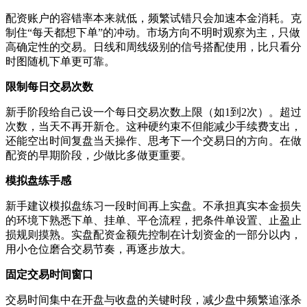
配资账户的容错率本来就低，频繁试错只会加速本金消耗。克
制住“每天都想下单”的冲动。市场方向不明时观察为主，只做
高确定性的交易。日线和周线级别的信号搭配使用，比只看分
时图随机下单更可靠。
限制每日交易次数
新手阶段给自己设一个每日交易次数上限（如1到2次）。超过
次数，当天不再开新仓。这种硬约束不但能减少手续费支出，
还能空出时间复盘当天操作、思考下一个交易日的方向。在做
配资的早期阶段，少做比多做更重要。
模拟盘练手感
新手建议模拟盘练习一段时间再上实盘。不承担真实本金损失
的环境下熟悉下单、挂单、平仓流程，把条件单设置、止盈止
损规则摸熟。实盘配资金额先控制在计划资金的一部分以内，
用小仓位磨合交易节奏，再逐步放大。
固定交易时间窗口
交易时间集中在开盘与收盘的关键时段，减少盘中频繁追涨杀