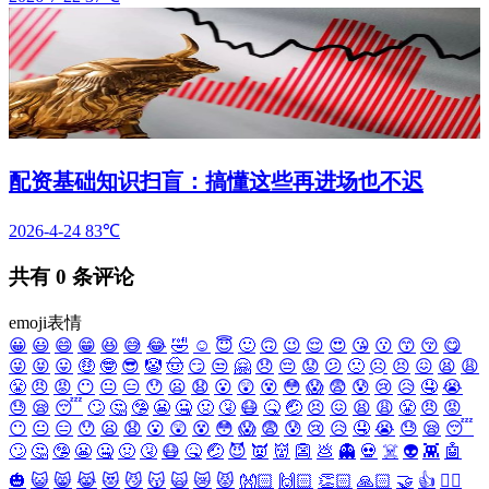
配资基础知识扫盲：搞懂这些再进场也不迟
2026-4-24
83℃
共有
0
条评论
emoji表情
😀
😃
😄
😁
😆
😅
😂
🤣
☺️
😇
🙂
🙃
😉
😌
😍
😘
😗
😙
😚
😋
😜
😝
😛
🤑
🤓
😎
🤡
🤠
😏
😒
🤗
😞
😔
😟
😕
🙁
☹️
😣
😖
😫
😩
😤
😠
😡
😶
😐
😑
😯
😦
😧
😮
😲
😵
😳
😱
😨
😰
😢
😥
🤤
😭
😓
😪
😴
🙄
🤔
🤥
😬
🤐
🤢
🤧
😷
🤒
🤕
😣
😖
😫
😩
😤
😠
😡
😶
😐
😑
😯
😦
😧
😮
😲
😵
😳
😱
😨
😰
😢
😥
🤤
😭
😓
😪
😴
🙄
🤔
🤥
😬
🤐
🤢
🤧
😷
🤒
🤕
😈
👿
👹
👺
💩
👻
💀
☠️
👽
👾
🤖
🎃
😺
😸
😹
😻
😼
😽
🙀
😿
😾
👐🏻
🙌🏻
👏🏻
🙏🏻
🤝
👍
👎🏻