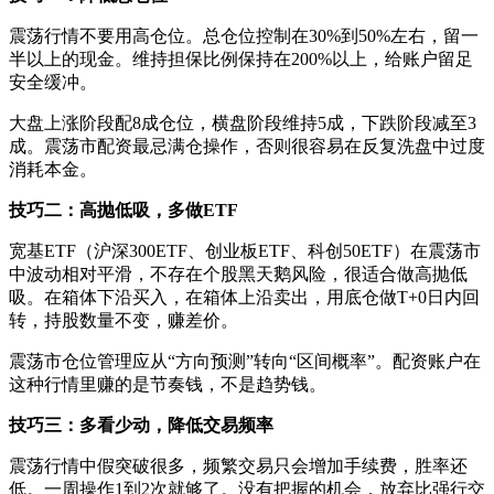
震荡行情不要用高仓位。总仓位控制在30%到50%左右，留一
半以上的现金。维持担保比例保持在200%以上，给账户留足
安全缓冲。
大盘上涨阶段配8成仓位，横盘阶段维持5成，下跌阶段减至3
成。震荡市配资最忌满仓操作，否则很容易在反复洗盘中过度
消耗本金。
技巧二：高抛低吸，多做ETF
宽基ETF（沪深300ETF、创业板ETF、科创50ETF）在震荡市
中波动相对平滑，不存在个股黑天鹅风险，很适合做高抛低
吸。在箱体下沿买入，在箱体上沿卖出，用底仓做T+0日内回
转，持股数量不变，赚差价。
震荡市仓位管理应从“方向预测”转向“区间概率”。配资账户在
这种行情里赚的是节奏钱，不是趋势钱。
技巧三：多看少动，降低交易频率
震荡行情中假突破很多，频繁交易只会增加手续费，胜率还
低。一周操作1到2次就够了。没有把握的机会，放弃比强行交