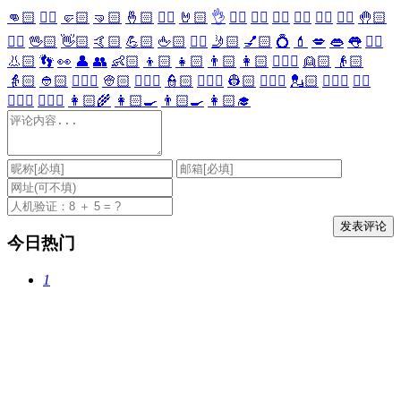
👊🏻
✊🏻
🤛🏻
🤜🏻
🤞🏻
✌🏻
🤘🏻
👌
👈🏻
👉🏻
👆🏻
👇🏻
☝🏻
✋🏻
🤚🏻
🖐🏻
🖖🏻
👋🏻
🤙🏻
💪🏻
🖕🏻
✍🏻
🤳🏻
💅🏻
💍
💄
💋
👄
👅
👂🏻
👃🏻
👣
👀
👤
👥
👶🏻
👦🏻
👧🏻
👨🏻
👩🏻
👱🏻‍♀️
👱🏻
👴🏻
👵🏻
👲🏻
👳🏻‍♀️
👳🏻
👮🏻‍♀️
👮🏻
👷🏻‍♀️
👷🏻
💂🏻‍♀️
💂🏻
🕵🏻‍♀️
🕵🏻
👩🏻‍⚕️
👨🏻‍⚕️
👩🏻‍🌾
👩🏻‍🍳
👨🏻‍🍳
👩🏻‍🎓
今日热门
1