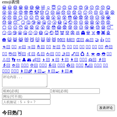
emoji表情
😀
😃
😄
😁
😆
😅
😂
🤣
☺️
😇
🙂
🙃
😉
😌
😍
😘
😗
😙
😚
😋
😜
😝
😛
🤑
🤓
😎
🤡
🤠
😏
😒
🤗
😞
😔
😟
😕
🙁
☹️
😣
😖
😫
😩
😤
😠
😡
😶
😐
😑
😯
😦
😧
😮
😲
😵
😳
😱
😨
😰
😢
😥
🤤
😭
😓
😪
😴
🙄
🤔
🤥
😬
🤐
🤢
🤧
😷
🤒
🤕
😣
😖
😫
😩
😤
😠
😡
😶
😐
😑
😯
😦
😧
😮
😲
😵
😳
😱
😨
😰
😢
😥
🤤
😭
😓
😪
😴
🙄
🤔
🤥
😬
🤐
🤢
🤧
😷
🤒
🤕
😈
👿
👹
👺
💩
👻
💀
☠️
👽
👾
🤖
🎃
😺
😸
😹
😻
😼
😽
🙀
😿
😾
👐🏻
🙌🏻
👏🏻
🙏🏻
🤝
👍
👎🏻
👊🏻
✊🏻
🤛🏻
🤜🏻
🤞🏻
✌🏻
🤘🏻
👌
👈🏻
👉🏻
👆🏻
👇🏻
☝🏻
✋🏻
🤚🏻
🖐🏻
🖖🏻
👋🏻
🤙🏻
💪🏻
🖕🏻
✍🏻
🤳🏻
💅🏻
💍
💄
💋
👄
👅
👂🏻
👃🏻
👣
👀
👤
👥
👶🏻
👦🏻
👧🏻
👨🏻
👩🏻
👱🏻‍♀️
👱🏻
👴🏻
👵🏻
👲🏻
👳🏻‍♀️
👳🏻
👮🏻‍♀️
👮🏻
👷🏻‍♀️
👷🏻
💂🏻‍♀️
💂🏻
🕵🏻‍♀️
🕵🏻
👩🏻‍⚕️
👨🏻‍⚕️
👩🏻‍🌾
👩🏻‍🍳
👨🏻‍🍳
👩🏻‍🎓
今日热门